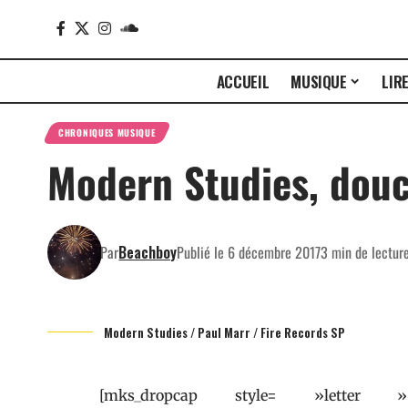
ACCUEIL
MUSIQUE
LIR
CHRONIQUES MUSIQUE
Modern Studies, douc
Par
Beachboy
Publié le 6 décembre 2017
3 min de lectur
Modern Studies / Paul Marr / Fire Records SP
[mks_dropcap style= »letter