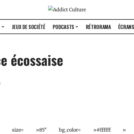
E
JEUX DE SOCIÉTÉ
PODCASTS
RÉTRORAMA
ÉCRAN
e écossaise
e
 » size= »85″ bg_color= »#ffffff »