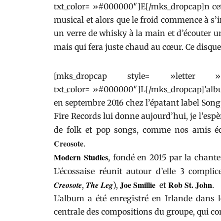
txt_color= »#000000″]E[/mks_dropcap]n cet
musical et alors que le froid commence à s’in
un verre de whisky à la main et d’écouter u
mais qui fera juste chaud au cœur. Ce disque
[mks_dropcap style= »letter
txt_color= »#000000″]L[/mks_dropcap]’albu
en septembre 2016 chez l’épatant label
Song
Fire Records
lui donne aujourd’hui, je l’esp
de folk et pop songs, comme nos amis éco
Creosote
.
Modern Studies
, fondé en 2015 par la chant
L’écossaise réunit autour d’elle 3 compli
Joe Smillie
Rob St. John
Creosote
The Leg
,
),
et
.
L’album a été enregistré en Irlande dans 
centrale des compositions du groupe, qui con