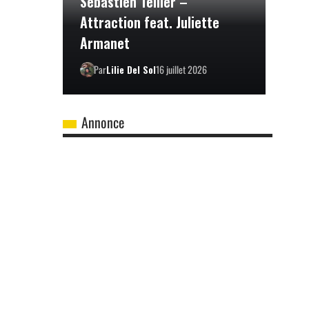
Sébastien Tellier –
Attraction feat. Juliette
Armanet
Par
Lilie Del Sol
16 juillet 2026
Annonce