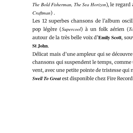
The Bold Fisherman, The Sea Horizon
), le regar
Craftman
) .
Les 12 superbes chansons de l’album oscill
Supercool
To
pop légère (
) à un folk aérien (
Emily Scott
autour de la très belle voix d’
, sou
St John
.
Délicat mais d’une ampleur qui se découvre 
chansons qui suspendent le temps, comme un
vent, avec une petite pointe de tristesse qui
Swell To Great
est disponible chez
Fire Record