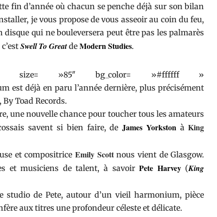
te fin d’année où chacun se penche déjà sur son bilan
staller, je vous propose de vous asseoir au coin du feu,
n disque qui ne bouleversera peut être pas les palmarès
Modern Studies
Swell To Great
 c’est
de
.
 » size= »85″ bg_color= »#ffffff »
m est déjà en paru l’année dernière, plus précisément
, By Toad Records.
ère, une nouvelle chance pour toucher tous les amateurs
James Yorkston
King
ssais savent si bien faire, de
à
Emily Scott
euse et compositrice
nous vient de Glasgow.
Pete Harvey
King
ces et musiciens de talent, à savoir
(
le studio de Pete, autour d’un vieil harmonium, pièce
fère aux titres une profondeur céleste et délicate.