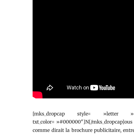
[mks_dropcap style= »letter
txt_color= »#000000″]N[/mks_dropcap]ous n
comme dirait la brochure publicitaire, entre