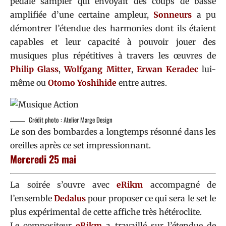
pédale sampler qui envoyait des coups de basse
amplifiée d’une certaine ampleur,
Sonneurs
a pu
démontrer l’étendue des harmonies dont ils étaient
capables et leur capacité à pouvoir jouer des
musiques plus répétitives à travers les œuvres de
Philip Glass
,
Wolfgang Mitter
,
Erwan Keradec
lui-
même ou
Otomo Yoshihide
entre autres.
Crédit photo : Atelier Marge Design
Le son des bombardes a longtemps résonné dans les
oreilles après ce set impressionnant.
Mercredi 25 mai
La soirée s’ouvre avec
eRikm
accompagné de
l’ensemble
Dedalus
pour proposer ce qui sera le set le
plus expérimental de cette affiche très hétéroclite.
Le compositeur
eRikm
a travaillé sur l’étendue de