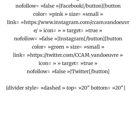
nofollow= »false »]Facebook[/button][button
color= »pink » size= »small »
link= »https://www.instagram.com/ccam.vandoeuvr
e/ » icon= » » target= »true »
nofollow= »false »]Instagram[/button][button
color= »green » size= »small »
link= »https://twitter.com/CCAM_vandoeuvre »
icon= » » target= »true »
nofollow= »false »]Twitter[/button]
[divider style= »dashed » top= »20″ bottom= »20″]