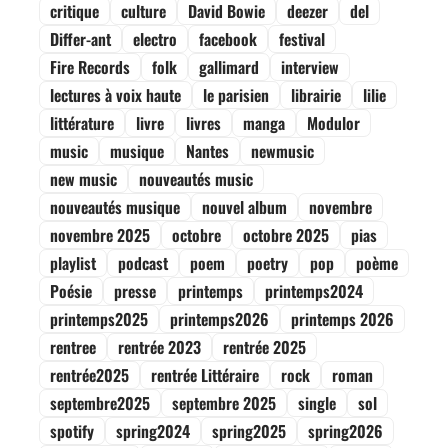
critique
culture
David Bowie
deezer
del
Differ-ant
electro
facebook
festival
Fire Records
folk
gallimard
interview
lectures à voix haute
le parisien
librairie
lilie
littérature
livre
livres
manga
Modulor
music
musique
Nantes
newmusic
new music
nouveautés music
nouveautés musique
nouvel album
novembre
novembre 2025
octobre
octobre 2025
pias
playlist
podcast
poem
poetry
pop
poème
Poésie
presse
printemps
printemps2024
printemps2025
printemps2026
printemps 2026
rentree
rentrée 2023
rentrée 2025
rentrée2025
rentrée Littéraire
rock
roman
septembre2025
septembre 2025
single
sol
spotify
spring2024
spring2025
spring2026