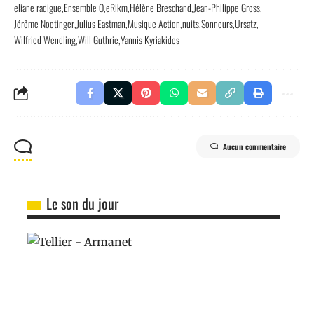
eliane radigue
Ensemble O
eRikm
Hélène Breschand
Jean-Philippe Gross
Jérôme Noetinger
Julius Eastman
Musique Action
nuits
Sonneurs
Ursatz
Wilfried Wendling
Will Guthrie
Yannis Kyriakides
Aucun commentaire
Le son du jour