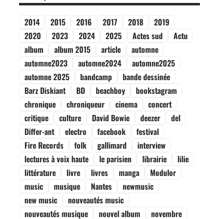
2014
2015
2016
2017
2018
2019
2020
2023
2024
2025
Actes sud
Actu
album
album 2015
article
automne
automne2023
automne2024
automne2025
automne 2025
bandcamp
bande dessinée
Barz Diskiant
BD
beachboy
bookstagram
chronique
chroniqueur
cinema
concert
critique
culture
David Bowie
deezer
del
Differ-ant
electro
facebook
festival
Fire Records
folk
gallimard
interview
lectures à voix haute
le parisien
librairie
lilie
littérature
livre
livres
manga
Modulor
music
musique
Nantes
newmusic
new music
nouveautés music
nouveautés musique
nouvel album
novembre