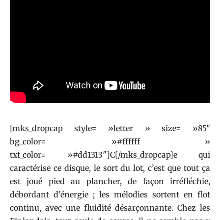
[mks_dropcap style= »letter » size= »85″
bg_color= »#ffffff »
txt_color= »#dd1313″]C[/mks_dropcap]e qui
caractérise ce disque, le sort du lot, c’est que tout ça
est joué pied au plancher, de façon irréfléchie,
débordant d’énergie ; les mélodies sortent en flot
continu, avec une fluidité désarçonnante. Chez les