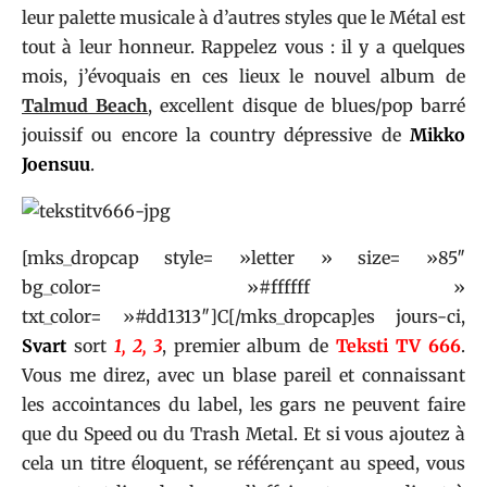
leur palette musicale à d’autres styles que le Métal est
tout à leur honneur. Rappelez vous : il y a quelques
mois, j’évoquais en ces lieux le nouvel album de
Talmud Beach
, excellent disque de blues/pop barré
jouissif ou encore la country dépressive de
Mikko
Joensuu
.
[mks_dropcap style= »letter » size= »85″
bg_color= »#ffffff »
txt_color= »#dd1313″]C[/mks_dropcap]es jours-ci,
Svart
sort
1, 2, 3
, premier album de
Teksti TV 666
.
Vous me direz, avec un blase pareil et connaissant
les accointances du label, les gars ne peuvent faire
que du Speed ou du Trash Metal. Et si vous ajoutez à
cela un titre éloquent, se référençant au speed, vous