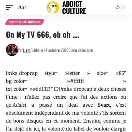
Aa
CHRONIQUES MUSIQUE
On My TV 666, oh oh ….
Par
Jism
Publié le 14 octobre 2016
6 min de lecture
[mks_dropcap style= »letter » size= »85″
bg_color= »#ffffff »
txt_color= »#dd1313″]D[/mks_dropcap]e deux choses
l’une : n’allez pas croire que j’ai des actions ou
qu’
Addict
a passé un deal avec
Svart
, c’est
absolument indépendant de ma volonté s’ils sortent
de bons disques en ce moment. Ensuite, comme je
l’ai déjà dit ici, la volonté du label de vouloir élargir