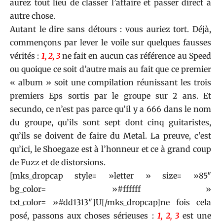
aurez tout lieu de classer l’affaire et passer direct à
autre chose.
Autant le dire sans détours : vous auriez tort. Déjà,
commençons par lever le voile sur quelques fausses
vérités :
1, 2, 3
ne fait en aucun cas référence au Speed
ou quoique ce soit d’autre mais au fait que ce premier
« album » soit une compilation réunissant les trois
premiers Eps sortis par le groupe sur 2 ans. Et
secundo, ce n’est pas parce qu’il y a 666 dans le nom
du groupe, qu’ils sont sept dont cinq guitaristes,
qu’ils se doivent de faire du Metal. La preuve, c’est
qu’ici, le Shoegaze est à l’honneur et ce à grand coup
de Fuzz et de distorsions.
[mks_dropcap style= »letter » size= »85″
bg_color= »#ffffff »
txt_color= »#dd1313″]U[/mks_dropcap]ne fois cela
posé, passons aux choses sérieuses :
1, 2, 3
est une