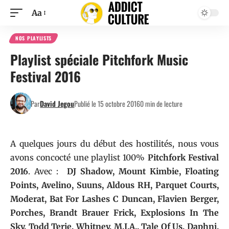
Aa
NOS PLAYLISTS
Playlist spéciale Pitchfork Music
Festival 2016
Par
David Jegou
Publié le 15 octobre 2016
0 min de lecture
A quelques jours du début des hostilités, nous vous
avons concocté une playlist 100%
Pitchfork Festival
2016
. Avec :
DJ Shadow, Mount Kimbie, Floating
Points, Avelino, Suuns, Aldous RH, Parquet Courts,
Moderat, Bat For Lashes C Duncan, Flavien Berger,
Porches, Brandt Brauer Frick, Explosions In The
Sky, Todd Terje, Whitney, M.I.A., Tale Of Us, Daphni,