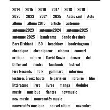
2014
2015
2016
2017
2018
2019
2020
2023
2024
2025
Actes sud
Actu
album
album 2015
article
automne
automne2023
automne2024
automne2025
automne 2025
bandcamp
bande dessinée
Barz Diskiant
BD
beachboy
bookstagram
chronique
chroniqueur
cinema
concert
critique
culture
David Bowie
deezer
del
Differ-ant
electro
facebook
festival
Fire Records
folk
gallimard
interview
lectures à voix haute
le parisien
librairie
lilie
littérature
livre
livres
manga
Modulor
music
musique
Nantes
newmusic
new music
nouveautés music
nouveautés musique
nouvel album
novembre