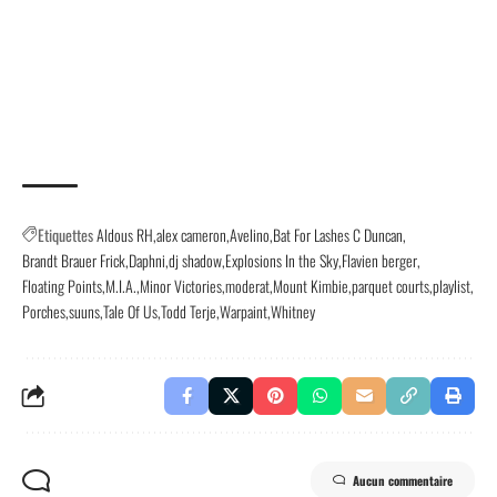
Etiquettes
Aldous RH
alex cameron
Avelino
Bat For Lashes C Duncan
Brandt Brauer Frick
Daphni
dj shadow
Explosions In the Sky
Flavien berger
Floating Points
M.I.A.
Minor Victories
moderat
Mount Kimbie
parquet courts
playlist
Porches
suuns
Tale Of Us
Todd Terje
Warpaint
Whitney
Aucun commentaire