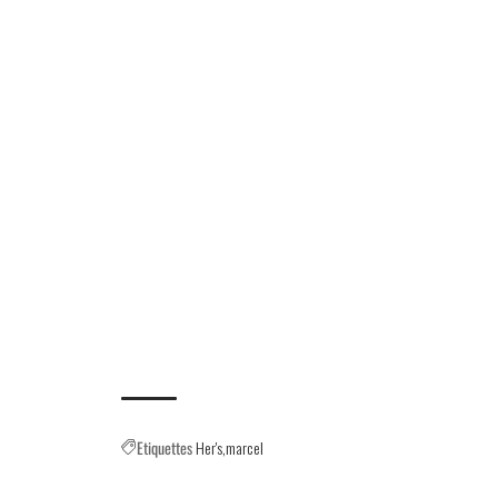
Etiquettes
Her's
marcel