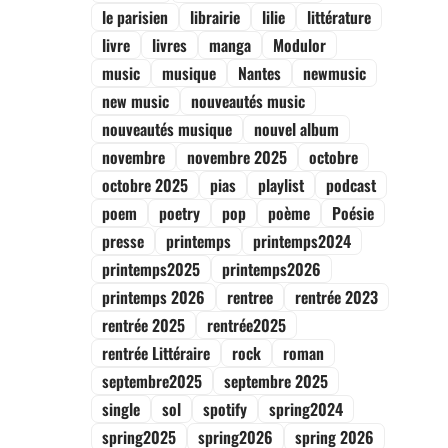
le parisien
librairie
lilie
littérature
livre
livres
manga
Modulor
music
musique
Nantes
newmusic
new music
nouveautés music
nouveautés musique
nouvel album
novembre
novembre 2025
octobre
octobre 2025
pias
playlist
podcast
poem
poetry
pop
poème
Poésie
presse
printemps
printemps2024
printemps2025
printemps2026
printemps 2026
rentree
rentrée 2023
rentrée 2025
rentrée2025
rentrée Littéraire
rock
roman
septembre2025
septembre 2025
single
sol
spotify
spring2024
spring2025
spring2026
spring 2026