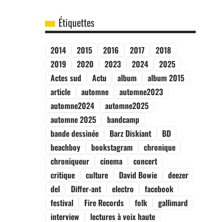
Étiquettes
2014
2015
2016
2017
2018
2019
2020
2023
2024
2025
Actes sud
Actu
album
album 2015
article
automne
automne2023
automne2024
automne2025
automne 2025
bandcamp
bande dessinée
Barz Diskiant
BD
beachboy
bookstagram
chronique
chroniqueur
cinema
concert
critique
culture
David Bowie
deezer
del
Differ-ant
electro
facebook
festival
Fire Records
folk
gallimard
interview
lectures à voix haute