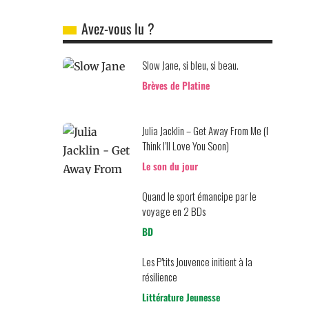
Avez-vous lu ?
Slow Jane, si bleu, si beau.
Brèves de Platine
Julia Jacklin – Get Away From Me (I
Think I’ll Love You Soon)
Le son du jour
Quand le sport émancipe par le
voyage en 2 BDs
BD
Les P’tits Jouvence initient à la
résilience
Littérature Jeunesse