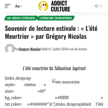
Aa
LES INÉDITS LITTÉRAIRES
LITTÉRATURE FRANCOPHONE
Souvenir de lecture estivale : « L’été
Meurtrier » par Grégory Nicolas
Par
Gregory Nicolas
Publié le 7 juillet 2016
4 min de lecture
L’été meurtrier
de Sébastien Japrisot
[mks_dropcap
style= »letter »
size= »85″
bg_color= »#ffffff »
txt_color= »#000000″]C'[/mks_dropcap]était l’été