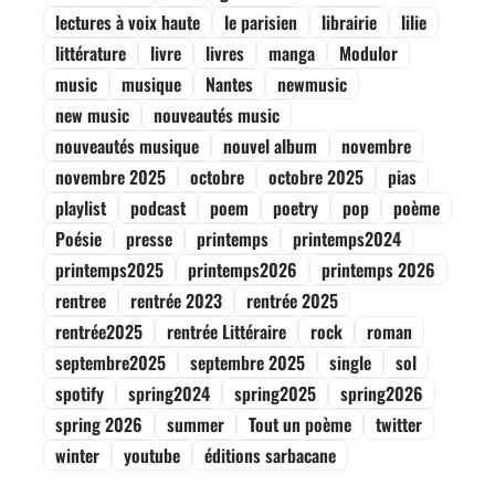
lectures à voix haute
le parisien
librairie
lilie
littérature
livre
livres
manga
Modulor
music
musique
Nantes
newmusic
new music
nouveautés music
nouveautés musique
nouvel album
novembre
novembre 2025
octobre
octobre 2025
pias
playlist
podcast
poem
poetry
pop
poème
Poésie
presse
printemps
printemps2024
printemps2025
printemps2026
printemps 2026
rentree
rentrée 2023
rentrée 2025
rentrée2025
rentrée Littéraire
rock
roman
septembre2025
septembre 2025
single
sol
spotify
spring2024
spring2025
spring2026
spring 2026
summer
Tout un poème
twitter
winter
youtube
éditions sarbacane