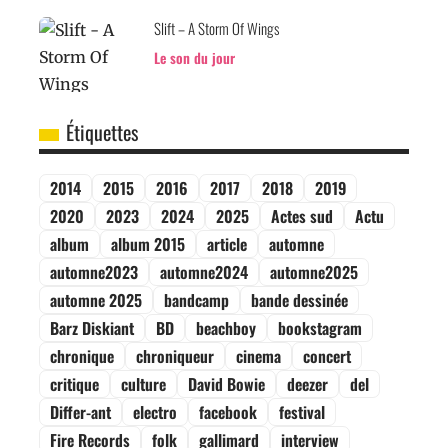
Slift – A Storm Of Wings
Le son du jour
Étiquettes
2014
2015
2016
2017
2018
2019
2020
2023
2024
2025
Actes sud
Actu
album
album 2015
article
automne
automne2023
automne2024
automne2025
automne 2025
bandcamp
bande dessinée
Barz Diskiant
BD
beachboy
bookstagram
chronique
chroniqueur
cinema
concert
critique
culture
David Bowie
deezer
del
Differ-ant
electro
facebook
festival
Fire Records
folk
gallimard
interview