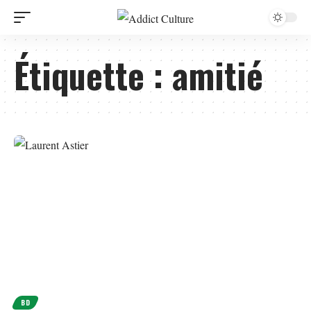
Étiquette :
amitié
BD