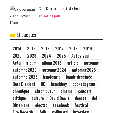
Cate Kennan – The Devil’s Hour
Le son du jour
Étiquettes
2014
2015
2016
2017
2018
2019
2020
2023
2024
2025
Actes sud
Actu
album
album 2015
article
automne
automne2023
automne2024
automne2025
automne 2025
bandcamp
bande dessinée
Barz Diskiant
BD
beachboy
bookstagram
chronique
chroniqueur
cinema
concert
critique
culture
David Bowie
deezer
del
Differ-ant
electro
facebook
festival
Fire Records
folk
gallimard
interview