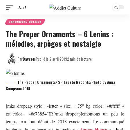
Aa
CHRONIQUES MUSIQUE
The Proper Ornaments – 6 Lenins :
mélodies, arpèges et nostalgie
Par
Davcom
Publié le 2 avril 2019
2 min de lecture
The Proper Ornaments/ SP Tapete Records/Photo by Anna
Sampson/2019
[mks_dropcap style= »letter » size= »75″ bg_color= »#ffffff »
txt_color= »#c73854″]R[/mks_dropcap]emontons un peu le
temps. Au tout début de 2018 exactement. Le communiqué
James Hoare
Jack
tombe et la sentence est immédiate :
et