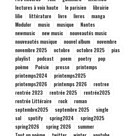
lectures à voix haute
le parisien
librairie
lilie
littérature
livre
livres
manga
Modulor
music
musique
Nantes
newmusic
new music
nouveautés music
nouveautés musique
nouvel album
novembre
novembre 2025
octobre
octobre 2025
pias
playlist
podcast
poem
poetry
pop
poème
Poésie
presse
printemps
printemps2024
printemps2025
printemps2026
printemps 2026
rentree
rentrée 2023
rentrée 2025
rentrée2025
rentrée Littéraire
rock
roman
septembre2025
septembre 2025
single
sol
spotify
spring2024
spring2025
spring2026
spring 2026
summer
Tout un poème
twitter
winter
youtube