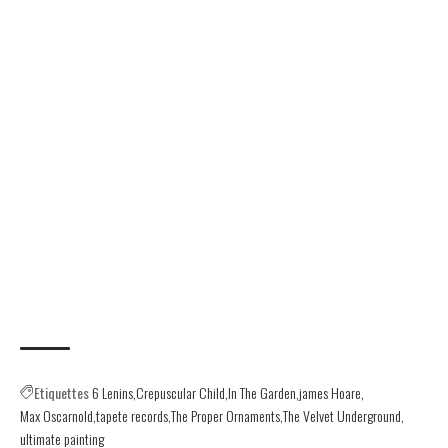
Etiquettes
6 Lenins
Crepuscular Child
In The Garden
james Hoare
Max Oscarnold
tapete records
The Proper Ornaments
The Velvet Underground
ultimate painting