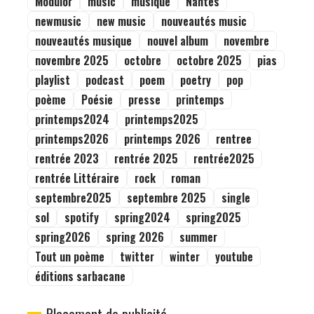
Modulor
music
musique
Nantes
newmusic
new music
nouveautés music
nouveautés musique
nouvel album
novembre
novembre 2025
octobre
octobre 2025
pias
playlist
podcast
poem
poetry
pop
poème
Poésie
presse
printemps
printemps2024
printemps2025
printemps2026
printemps 2026
rentree
rentrée 2023
rentrée 2025
rentrée2025
rentrée Littéraire
rock
roman
septembre2025
septembre 2025
single
sol
spotify
spring2024
spring2025
spring2026
spring 2026
summer
Tout un poème
twitter
winter
youtube
éditions sarbacane