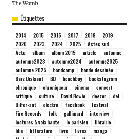
Étiquettes
2014
2015
2016
2017
2018
2019
2020
2023
2024
2025
Actes sud
Actu
album
album 2015
article
automne
automne2023
automne2024
automne2025
automne 2025
bandcamp
bande dessinée
Barz Diskiant
BD
beachboy
bookstagram
chronique
chroniqueur
cinema
concert
critique
culture
David Bowie
deezer
del
Differ-ant
electro
facebook
festival
Fire Records
folk
gallimard
interview
lectures à voix haute
le parisien
librairie
lilie
littérature
livre
livres
manga