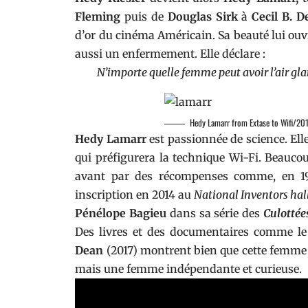
Fleming
puis de
Douglas Sirk
à
Cecil B. D
d’or du cinéma Américain. Sa beauté lui ouvr
aussi un enfermement. Elle déclare :
N’importe quelle femme peut avoir l’air glamou
Hedy Lamarr from Extase to Wifi/20
Hedy Lamarr
est passionnée de science. El
qui préfigurera la technique Wi-Fi. Beaucoup
avant par des récompenses comme, en 199
inscription en 2014 au
National Inventors hal
Pénélope Bagieu
dans sa série des
Culottée
Des livres et des documentaires comme l
Dean
(2017) montrent bien que cette femme 
mais une femme indépendante et curieuse.