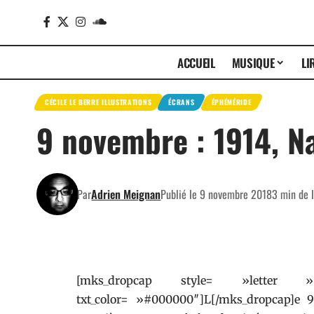
ACCUEIL
MUSIQUE
LI
CÉCILE LE BERRE ILLUSTRATIONS
ÉCRANS
ÉPHÉMÉRIDE
9 novembre : 1914, N
Par
Adrien Meignan
Publié le 9 novembre 2018
3 min de 
[mks_dropcap style= »letter
txt_color= »#000000″]L[/mks_dropcap]e 9 