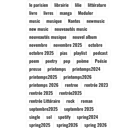
le parisien
librairie
lilie
littérature
livre
livres
manga
Modulor
music
musique
Nantes
newmusic
new music
nouveautés music
nouveautés musique
nouvel album
novembre
novembre 2025
octobre
octobre 2025
pias
playlist
podcast
poem
poetry
pop
poème
Poésie
presse
printemps
printemps2024
printemps2025
printemps2026
printemps 2026
rentree
rentrée 2023
rentrée 2025
rentrée2025
rentrée Littéraire
rock
roman
septembre2025
septembre 2025
single
sol
spotify
spring2024
spring2025
spring2026
spring 2026