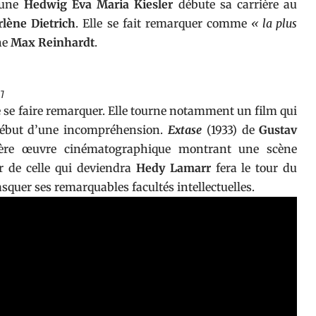
eune
Hedwig Eva Maria Kiesler
débute sa carrière au
lène Dietrich
. Elle se fait remarquer comme
« la plus
ène
Max Reinhardt
.
17
de se faire remarquer. Elle tourne notamment un film qui
 début d’une incompréhension.
Extase
(1933) de
Gustav
ère œuvre cinématographique montrant une scène
r de celle qui deviendra
Hedy Lamarr
fera le tour du
asquer ses remarquables facultés intellectuelles.