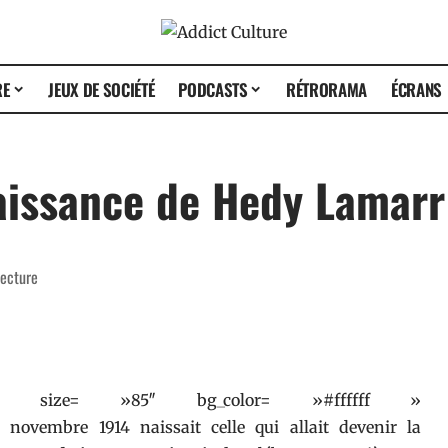
RE
JEUX DE SOCIÉTÉ
PODCASTS
RÉTRORAMA
ÉCRANS
aissance de Hedy Lamarr
lecture
 » size= »85″ bg_color= »#ffffff »
novembre 1914 naissait celle qui allait devenir la