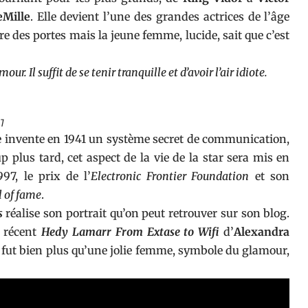
eMille
. Elle devient l’une des grandes actrices de l’âge
e des portes mais la jeune femme, lucide, sait que c’est
r. Il suffit de se tenir tranquille et d’avoir l’air idiote.
17
le invente en 1941 un système secret de communication,
 plus tard, cet aspect de la vie de la star sera mis en
7, le prix de l’
Electronic Frontier Foundation
et son
l of fame
.
s
réalise son portrait qu’on peut retrouver sur
son blog
.
e récent
Hedy Lamarr From Extase to Wifi
d’
Alexandra
fut bien plus qu’une jolie femme, symbole du glamour,