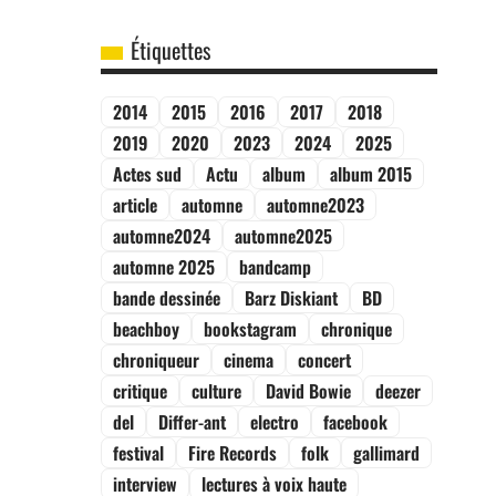
Étiquettes
2014
2015
2016
2017
2018
2019
2020
2023
2024
2025
Actes sud
Actu
album
album 2015
article
automne
automne2023
automne2024
automne2025
automne 2025
bandcamp
bande dessinée
Barz Diskiant
BD
beachboy
bookstagram
chronique
chroniqueur
cinema
concert
critique
culture
David Bowie
deezer
del
Differ-ant
electro
facebook
festival
Fire Records
folk
gallimard
interview
lectures à voix haute