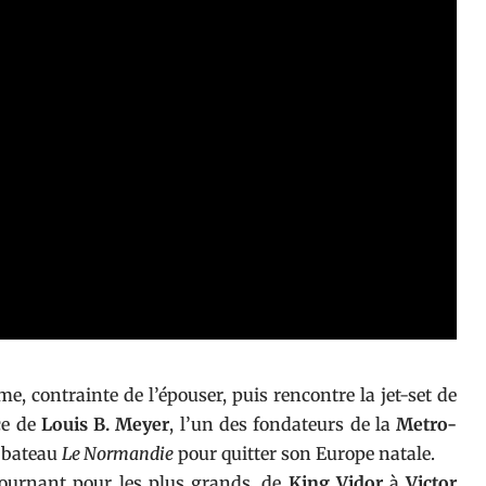
e, contrainte de l’épouser, puis rencontre la jet-set de
ce de
Louis B. Meyer
, l’un des fondateurs de la
Metro-
 bateau
Le Normandie
pour quitter son Europe natale.
ournant pour les plus grands, de
King Vidor
à
Victor