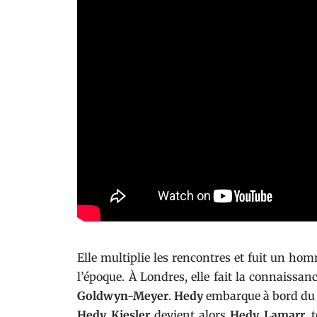
Elle multiplie les rencontres et fuit un homm
l’époque. À Londres, elle fait la connaissan
Goldwyn-Meyer
.
Hedy
embarque à bord du
Hedy Kiesler
devient alors
Hedy Lamarr,
t