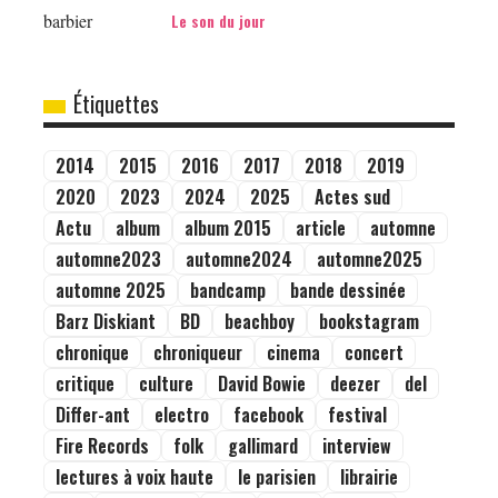
Le son du jour
Étiquettes
2014
2015
2016
2017
2018
2019
2020
2023
2024
2025
Actes sud
Actu
album
album 2015
article
automne
automne2023
automne2024
automne2025
automne 2025
bandcamp
bande dessinée
Barz Diskiant
BD
beachboy
bookstagram
chronique
chroniqueur
cinema
concert
critique
culture
David Bowie
deezer
del
Differ-ant
electro
facebook
festival
Fire Records
folk
gallimard
interview
lectures à voix haute
le parisien
librairie