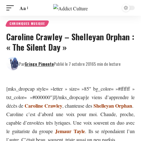
Aa
CHRONIQUES MUSIQUE
Caroline Crawley – Shelleyan Orphan :
« The Silent Day »
Par
Gringo Pimento
Publié le 7 octobre 2016
5 min de lecture
[mks_dropcap style= »letter » size= »85″ bg_color= »#ffffff »
txt_color= »#000000″]J[/mks_dropcap]e viens d’apprendre le
Caroline Crawley
Shelleyan Orphan
décès de
, chanteuse des
.
Caroline c’est d’abord une voix pour moi. Chaude, proche,
capable d’envolées très lyriques. Une voix souvent en duo avec
Jemaur Tayle
le guitariste du groupe
. Ils se répondaient l’un
l’autre. C’était beau, souvent, triste aussi un peu parfois.