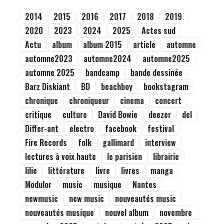
2014
2015
2016
2017
2018
2019
2020
2023
2024
2025
Actes sud
Actu
album
album 2015
article
automne
automne2023
automne2024
automne2025
automne 2025
bandcamp
bande dessinée
Barz Diskiant
BD
beachboy
bookstagram
chronique
chroniqueur
cinema
concert
critique
culture
David Bowie
deezer
del
Differ-ant
electro
facebook
festival
Fire Records
folk
gallimard
interview
lectures à voix haute
le parisien
librairie
lilie
littérature
livre
livres
manga
Modulor
music
musique
Nantes
newmusic
new music
nouveautés music
nouveautés musique
nouvel album
novembre