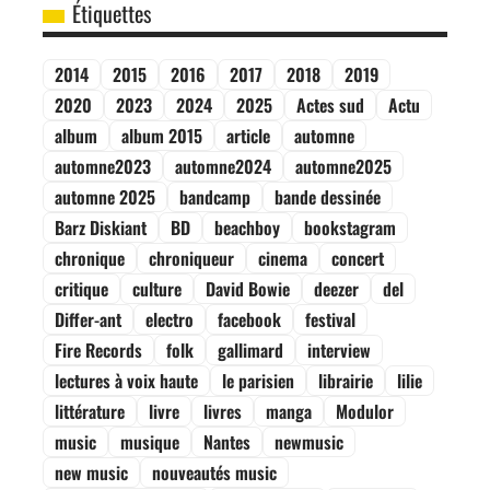
Étiquettes
2014
2015
2016
2017
2018
2019
2020
2023
2024
2025
Actes sud
Actu
album
album 2015
article
automne
automne2023
automne2024
automne2025
automne 2025
bandcamp
bande dessinée
Barz Diskiant
BD
beachboy
bookstagram
chronique
chroniqueur
cinema
concert
critique
culture
David Bowie
deezer
del
Differ-ant
electro
facebook
festival
Fire Records
folk
gallimard
interview
lectures à voix haute
le parisien
librairie
lilie
littérature
livre
livres
manga
Modulor
music
musique
Nantes
newmusic
new music
nouveautés music