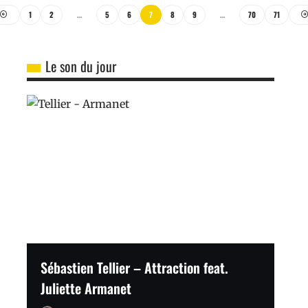
1
2
…
5
6
7
8
9
…
70
71
Le son du jour
Sébastien Tellier – Attraction feat.
Juliette Armanet