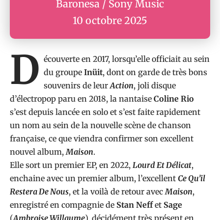
Baronesa / Sony Music
10 octobre 2025
D
écouverte en 2017, lorsqu’elle officiait au sein
du groupe
Inüit
, dont on garde de très bons
souvenirs de leur
Action
, joli disque
d’électropop paru en 2018, la nantaise
Coline Rio
s’est depuis lancée en solo et s’est faite rapidement
un nom au sein de la nouvelle scène de chanson
française, ce que viendra confirmer son excellent
nouvel album,
Maison
.
Elle sort un premier EP, en 2022,
Lourd Et Délicat
,
enchaine avec un premier album, l’excellent
Ce Qu’il
Restera De Nous
, et la voilà de retour avec
Maison
,
enregistré en compagnie de
Stan Neff
et
Sage
(
Ambroise Willaume
), décidément très présent en