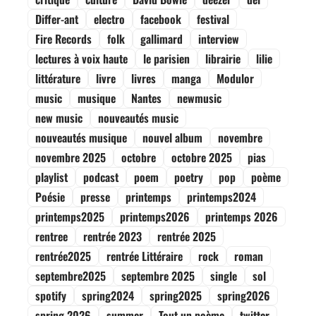
Differ-ant
electro
facebook
festival
Fire Records
folk
gallimard
interview
lectures à voix haute
le parisien
librairie
lilie
littérature
livre
livres
manga
Modulor
music
musique
Nantes
newmusic
new music
nouveautés music
nouveautés musique
nouvel album
novembre
novembre 2025
octobre
octobre 2025
pias
playlist
podcast
poem
poetry
pop
poème
Poésie
presse
printemps
printemps2024
printemps2025
printemps2026
printemps 2026
rentree
rentrée 2023
rentrée 2025
rentrée2025
rentrée Littéraire
rock
roman
septembre2025
septembre 2025
single
sol
spotify
spring2024
spring2025
spring2026
spring 2026
summer
Tout un poème
twitter