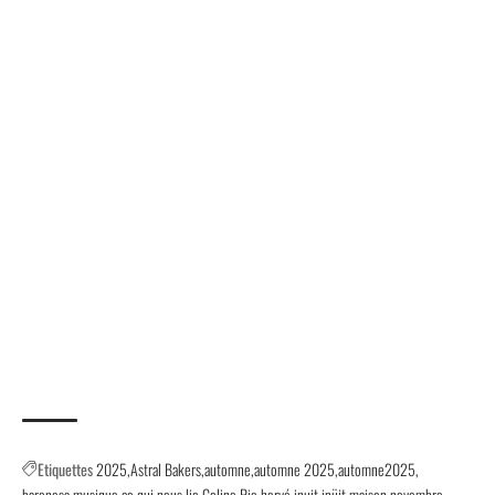
Etiquettes
2025
Astral Bakers
automne
automne 2025
automne2025
baronesa musique
ce qui nous lie
Coline Rio
hervé inuit
inüit
maison
novembre