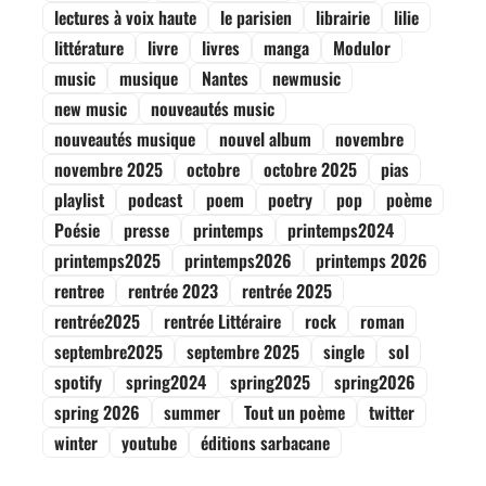
lectures à voix haute
le parisien
librairie
lilie
littérature
livre
livres
manga
Modulor
music
musique
Nantes
newmusic
new music
nouveautés music
nouveautés musique
nouvel album
novembre
novembre 2025
octobre
octobre 2025
pias
playlist
podcast
poem
poetry
pop
poème
Poésie
presse
printemps
printemps2024
printemps2025
printemps2026
printemps 2026
rentree
rentrée 2023
rentrée 2025
rentrée2025
rentrée Littéraire
rock
roman
septembre2025
septembre 2025
single
sol
spotify
spring2024
spring2025
spring2026
spring 2026
summer
Tout un poème
twitter
winter
youtube
éditions sarbacane