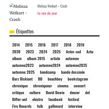
Melissa Weikart – Crash
Le son du jour
Étiquettes
2014
2015
2016
2017
2018
2019
2020
2023
2024
2025
Actes sud
Actu
album
album 2015
article
automne
automne2023
automne2024
automne2025
automne 2025
bandcamp
bande dessinée
Barz Diskiant
BD
beachboy
bookstagram
chronique
chroniqueur
cinema
concert
critique
culture
David Bowie
deezer
del
Differ-ant
electro
facebook
festival
Fire Records
folk
gallimard
interview