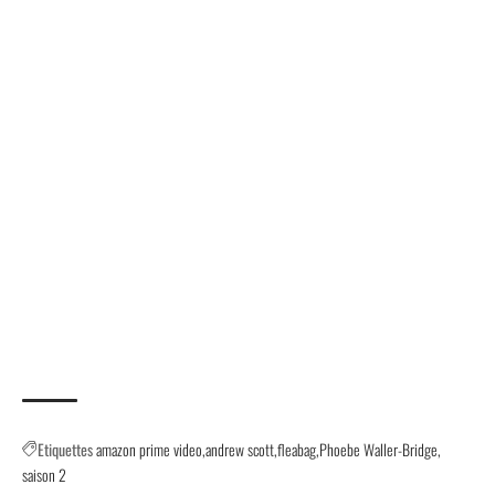
Etiquettes
amazon prime video
andrew scott
fleabag
Phoebe Waller-Bridge
saison 2