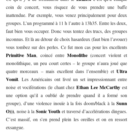
coin de concert, vous risquez de vous prendre une baffe
inattendue. Par exemple, vous venez principalement pour deux
groupes. L’un programmé à 11 h l’autre à 13h35. Entre les deux,
faut bien vous occuper. Donc vous tentez des trucs, des groupes
inconnus. Et là au détour de choix hasardeux (faut bien l’avouer)
vous tombez sur des perles. Ce fut mon cas pour les excellents
Primitive Man
Monolithe
, coincé entre
(concert violent et
monolithique, un peu court certes – le groupe n’aura joué que
Ultra
quatre morceaux – mais excellent dans l’ensemble) et
Vomit
. Les Américains ont livré un set impressionnant entre
Ethan Lee McCarthy
noise et vociférations (le chant chez
est
une option qu’il a oublié de prendre quand il a formé son
Sunn
groupe), d’une violence inouïe à la fois doom/black à la
O)))
Sonic Youth
, noise à la
et traversé d’accélérations dingues.
C’est massif, on s’en prend plein les oreilles et on en ressort
exsangue.