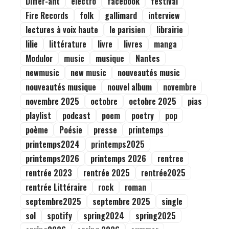
Differ-ant
electro
facebook
festival
Fire Records
folk
gallimard
interview
lectures à voix haute
le parisien
librairie
lilie
littérature
livre
livres
manga
Modulor
music
musique
Nantes
newmusic
new music
nouveautés music
nouveautés musique
nouvel album
novembre
novembre 2025
octobre
octobre 2025
pias
playlist
podcast
poem
poetry
pop
poème
Poésie
presse
printemps
printemps2024
printemps2025
printemps2026
printemps 2026
rentree
rentrée 2023
rentrée 2025
rentrée2025
rentrée Littéraire
rock
roman
septembre2025
septembre 2025
single
sol
spotify
spring2024
spring2025