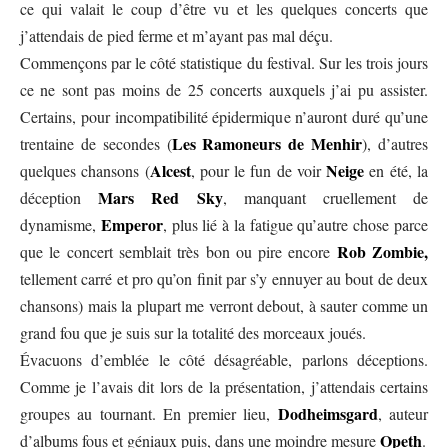
ce qui valait le coup d’être vu et les quelques concerts que
j’attendais de pied ferme et m’ayant pas mal déçu.
Commençons par le côté statistique du festival. Sur les trois jours
ce ne sont pas moins de 25 concerts auxquels j’ai pu assister.
Certains, pour incompatibilité épidermique n’auront duré qu’une
Les Ramoneurs de Menhir
trentaine de secondes (
), d’autres
Alcest
Neige
quelques chansons (
, pour le fun de voir
en été, la
Mars Red Sky
déception
, manquant cruellement de
Emperor
dynamisme,
, plus lié à la fatigue qu’autre chose parce
Rob Zombie,
que le concert semblait très bon ou pire encore
tellement carré et pro qu’on finit par s’y ennuyer au bout de deux
chansons) mais la plupart me verront debout, à sauter comme un
grand fou que je suis sur la totalité des morceaux joués.
Évacuons d’emblée le côté désagréable, parlons déceptions.
Comme je l’avais dit lors de la présentation, j’attendais certains
Dodheimsgard
groupes au tournant. En premier lieu,
, auteur
Opeth
d’albums fous et géniaux puis, dans une moindre mesure
.