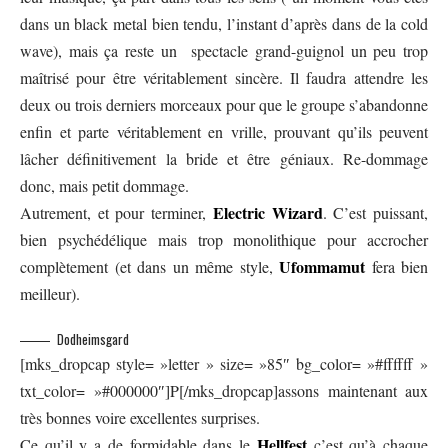
dans un black metal bien tendu, l’instant d’après dans de la cold
wave), mais ça reste un spectacle grand-guignol un peu trop
maîtrisé pour être véritablement sincère. Il faudra attendre les
deux ou trois derniers morceaux pour que le groupe s’abandonne
enfin et parte véritablement en vrille, prouvant qu’ils peuvent
lâcher définitivement la bride et être géniaux. Re-dommage
donc, mais petit dommage.
Electric Wizard
Autrement, et pour terminer,
. C’est puissant,
bien psychédélique mais trop monolithique pour accrocher
Ufommamut
complètement (et dans un même style,
fera bien
meilleur).
Dodheimsgard
[mks_dropcap style= »letter » size= »85″ bg_color= »#ffffff »
txt_color= »#000000″]P[/mks_dropcap]assons maintenant aux
très bonnes voire excellentes surprises.
Hellfest
Ce qu’il y a de formidable dans le
c’est qu’à chaque