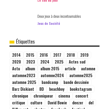
Le son du jour
Deux jeux à deux incontournables
Jeux de Société
Étiquettes
2014
2015
2016
2017
2018
2019
2020
2023
2024
2025
Actes sud
Actu
album
album 2015
article
automne
automne2023
automne2024
automne2025
automne 2025
bandcamp
bande dessinée
Barz Diskiant
BD
beachboy
bookstagram
chronique
chroniqueur
cinema
concert
critique
culture
David Bowie
deezer
del