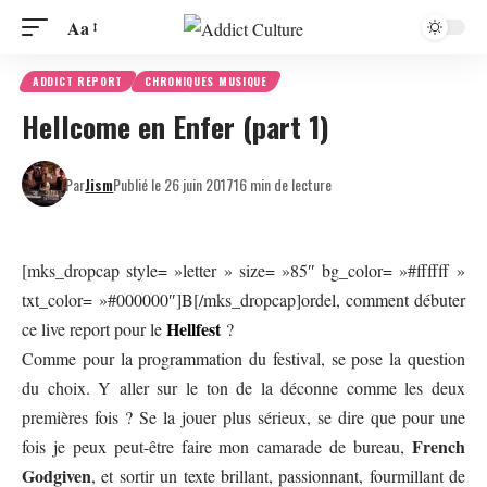
Aa
ADDICT REPORT
CHRONIQUES MUSIQUE
Hellcome en Enfer (part 1)
Par
Jism
Publié le 26 juin 2017
16 min de lecture
[mks_dropcap style= »letter » size= »85″ bg_color= »#ffffff »
txt_color= »#000000″]B[/mks_dropcap]ordel, comment débuter
Hellfest
ce live report pour le
?
Comme pour la programmation du festival, se pose la question
du choix. Y aller sur le ton de la déconne comme les deux
premières fois ? Se la jouer plus sérieux, se dire que pour une
French
fois je peux peut-être faire mon camarade de bureau,
Godgiven
, et sortir un texte brillant, passionnant, fourmillant de