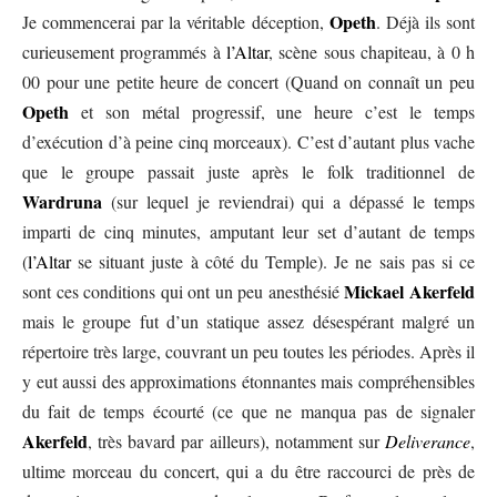
Opeth
Je commencerai par la véritable déception,
. Déjà ils sont
curieusement programmés à
l’Altar
, scène sous chapiteau, à 0 h
00 pour une petite heure de concert (Quand on connaît un peu
Opeth
et son métal progressif, une heure c’est le temps
d’exécution d’à peine cinq morceaux). C’est d’autant plus vache
que le groupe passait juste après le folk traditionnel de
Wardruna
(sur lequel je reviendrai) qui a dépassé le temps
imparti de cinq minutes, amputant leur set d’autant de temps
(
l’Altar
se situant juste à côté du Temple). Je ne sais pas si ce
Mickael Akerfeld
sont ces conditions qui ont un peu anesthésié
mais le groupe fut d’un statique assez désespérant malgré un
répertoire très large, couvrant un peu toutes les périodes. Après il
y eut aussi des approximations étonnantes mais compréhensibles
du fait de temps écourté (ce que ne manqua pas de signaler
Akerfeld
, très bavard par ailleurs), notamment sur
Deliverance
,
ultime morceau du concert, qui a du être raccourci de près de