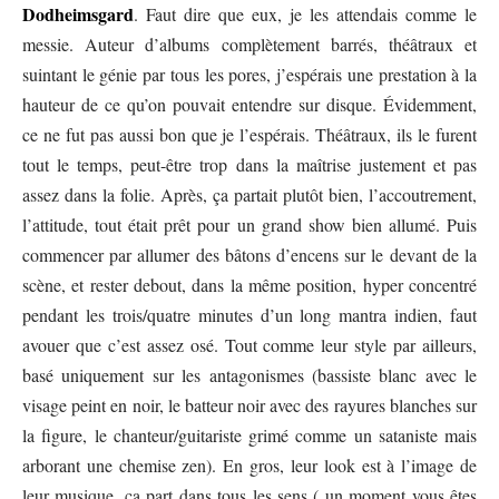
Dodheimsgard
. Faut dire que eux, je les attendais comme le
messie. Auteur d’albums complètement barrés, théâtraux et
suintant le génie par tous les pores, j’espérais une prestation à la
hauteur de ce qu’on pouvait entendre sur disque. Évidemment,
ce ne fut pas aussi bon que je l’espérais. Théâtraux, ils le furent
tout le temps, peut-être trop dans la maîtrise justement et pas
assez dans la folie. Après, ça partait plutôt bien, l’accoutrement,
l’attitude, tout était prêt pour un grand show bien allumé. Puis
commencer par allumer des bâtons d’encens sur le devant de la
scène, et rester debout, dans la même position, hyper concentré
pendant les trois/quatre minutes d’un long mantra indien, faut
avouer que c’est assez osé. Tout comme leur style par ailleurs,
basé uniquement sur les antagonismes (bassiste blanc avec le
visage peint en noir, le batteur noir avec des rayures blanches sur
la figure, le chanteur/guitariste grimé comme un sataniste mais
arborant une chemise zen). En gros, leur look est à l’image de
leur musique, ça part dans tous les sens ( un moment vous êtes