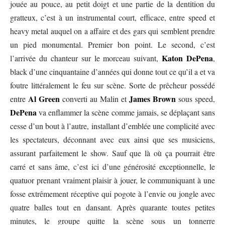
jouée au pouce, au petit doigt et une partie de la dentition du
gratteux, c’est à un instrumental court, efficace, entre speed et
heavy metal auquel on a affaire et des gars qui semblent prendre
un pied monumental. Premier bon point. Le second, c’est
Katon DePena
l’arrivée du chanteur sur le morceau suivant,
,
black d’une cinquantaine d’années qui donne tout ce qu’il a et va
foutre littéralement le feu sur scène. Sorte de prêcheur possédé
Al Green
James Brown
entre
converti au Malin et
sous speed,
DePena
va enflammer la scène comme jamais, se déplaçant sans
cesse d’un bout à l’autre, installant d’emblée une complicité avec
les spectateurs, déconnant avec eux ainsi que ses musiciens,
assurant parfaitement le show. Sauf que là où ça pourrait être
carré et sans âme, c’est ici d’une générosité exceptionnelle, le
quatuor prenant vraiment plaisir à jouer, le communiquant à une
fosse extrêmement réceptive qui pogote à l’envie ou jongle avec
quatre balles tout en dansant. Après quarante toutes petites
minutes, le groupe quitte la scène sous un tonnerre