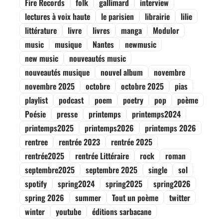
Fire Records
folk
gallimard
interview
lectures à voix haute
le parisien
librairie
lilie
littérature
livre
livres
manga
Modulor
music
musique
Nantes
newmusic
new music
nouveautés music
nouveautés musique
nouvel album
novembre
novembre 2025
octobre
octobre 2025
pias
playlist
podcast
poem
poetry
pop
poème
Poésie
presse
printemps
printemps2024
printemps2025
printemps2026
printemps 2026
rentree
rentrée 2023
rentrée 2025
rentrée2025
rentrée Littéraire
rock
roman
septembre2025
septembre 2025
single
sol
spotify
spring2024
spring2025
spring2026
spring 2026
summer
Tout un poème
twitter
winter
youtube
éditions sarbacane