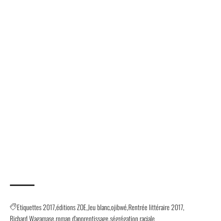
Etiquettes
2017
éditions ZOE
Jeu blanc
ojibwé
Rentrée littéraire 2017
Richard Wagamase
roman d'apprentissage
ségrégation raciale