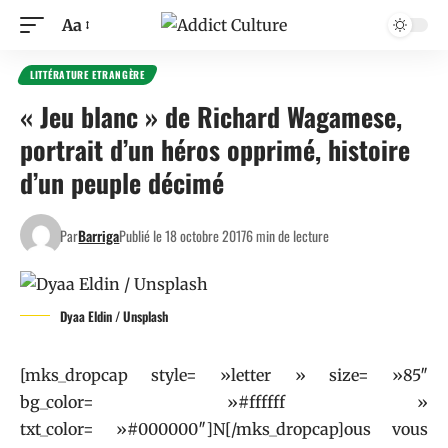
Aa
LITTÉRATURE ETRANGÈRE
« Jeu blanc » de Richard Wagamese,
portrait d’un héros opprimé, histoire
d’un peuple décimé
Par
Barriga
Publié le 18 octobre 2017
6 min de lecture
Dyaa Eldin / Unsplash
[mks_dropcap style= »letter » size= »85″
bg_color= »#ffffff »
txt_color= »#000000″]N[/mks_dropcap]ous vous