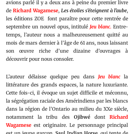
avions parlé il y a deux ans à peine du premier livre
de
Richard Wagamese
,
Les étoiles s’éteignent à l’aube
,
les
éditions ZOE
font paraître pour cette rentrée de
septembre un nouvel opus, intitulé
Jeu blanc
.
Entre-
temps, l’auteur nous a malheureusement quitté au
mois de mars dernier à l’âge de 61 ans, nous laissant
son œuvre riche d’une dizaine d’ouvrages à
découvrir pour nous consoler.
L’auteur délaisse quelque peu dans
Jeu blanc
la
littérature des grands espaces, la nature luxuriante.
Cette fois-ci, il évoque un sujet difficile et méconnu,
la ségrégation raciale des Amérindiens par les blancs
dans la région de l’Ontario au milieu du XXe siècle,
notamment la tribu des
Ojibwé
dont
Richard
Wagamese
est originaire. Le personnage principal
est un jeune garçon,
Saul Indian Horse
,
qui tente de