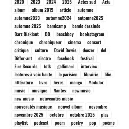
2020
2023
2024
2025
Actes sud
Actu
album
album 2015
article
automne
automne2023
automne2024
automne2025
automne 2025
bandcamp
bande dessinée
Barz Diskiant
BD
beachboy
bookstagram
chronique
chroniqueur
cinema
concert
critique
culture
David Bowie
deezer
del
Differ-ant
electro
facebook
festival
Fire Records
folk
gallimard
interview
lectures à voix haute
le parisien
librairie
lilie
littérature
livre
livres
manga
Modulor
music
musique
Nantes
newmusic
new music
nouveautés music
nouveautés musique
nouvel album
novembre
novembre 2025
octobre
octobre 2025
pias
playlist
podcast
poem
poetry
pop
poème