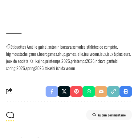
Etiquettes
Amélie guinel
antonin bocaara
asmodee
athlètes de compète
big moustache games
boardgames
dnup
games
iello
jeu vroom
jeux
jeux à plusieurs
jeux de société
Kei kajino
printemps 2026
printemps2026
richard garfield
spring 2026
spring2026
takashi ishida
vroom
Aucun commentaire