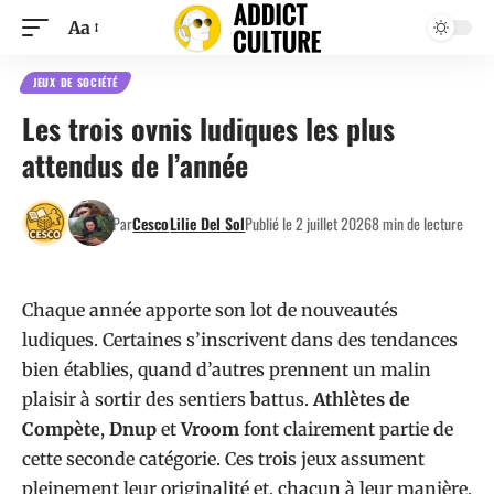
Aa
JEUX DE SOCIÉTÉ
Les trois ovnis ludiques les plus
attendus de l’année
Par
Cesco
Lilie Del Sol
Publié le 2 juillet 2026
8 min de lecture
Chaque année apporte son lot de nouveautés
ludiques. Certaines s’inscrivent dans des tendances
bien établies, quand d’autres prennent un malin
plaisir à sortir des sentiers battus.
Athlètes de
Compète
,
Dnup
et
Vroom
font clairement partie de
cette seconde catégorie. Ces trois jeux assument
pleinement leur originalité et, chacun à leur manière,