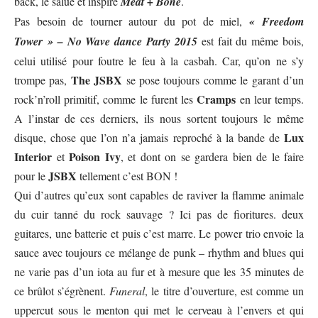
back, le salué et inspiré
Meat + Bone
.
Pas besoin de tourner autour du pot de miel,
« Freedom
Tower » – No Wave dance Party 2015
est fait du même bois,
celui utilisé pour foutre le feu à la casbah. Car, qu’on ne s’y
The JSBX
trompe pas,
se pose toujours comme le garant d’un
Cramps
rock’n’roll primitif, comme le furent les
en leur temps.
A l’instar de ces derniers, ils nous sortent toujours le même
Lux
disque, chose que l’on n’a jamais reproché à la bande de
Interior
Poison Ivy
et
, et dont on se gardera bien de le faire
JSBX
pour le
tellement c’est BON !
Qui d’autres qu’eux sont capables de raviver la flamme animale
du cuir tanné du rock sauvage ? Ici pas de fioritures. deux
guitares, une batterie et puis c’est marre. Le power trio envoie la
sauce avec toujours ce mélange de punk – rhythm and blues qui
ne varie pas d’un iota au fur et à mesure que les 35 minutes de
ce brûlot s’égrènent.
Funeral
, le titre d’ouverture, est comme un
uppercut sous le menton qui met le cerveau à l’envers et qui