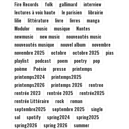
Fire Records
folk
gallimard
interview
lectures à voix haute
le parisien
librairie
lilie
littérature
livre
livres
manga
Modulor
music
musique
Nantes
newmusic
new music
nouveautés music
nouveautés musique
nouvel album
novembre
novembre 2025
octobre
octobre 2025
pias
playlist
podcast
poem
poetry
pop
poème
Poésie
presse
printemps
printemps2024
printemps2025
printemps2026
printemps 2026
rentree
rentrée 2023
rentrée 2025
rentrée2025
rentrée Littéraire
rock
roman
septembre2025
septembre 2025
single
sol
spotify
spring2024
spring2025
spring2026
spring 2026
summer