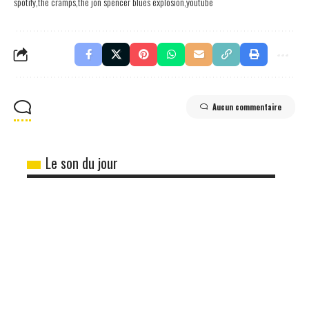
spotify
the cramps
the jon spencer blues explosion
youtube
Aucun commentaire
Le son du jour