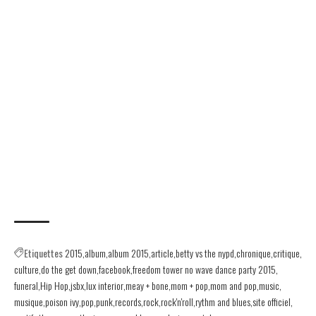
Etiquettes
2015
album
album 2015
article
betty vs the nypd
chronique
critique
culture
do the get down
facebook
freedom tower no wave dance party 2015
funeral
Hip Hop
jsbx
lux interior
meay + bone
mom + pop
mom and pop
music
musique
poison ivy
pop
punk
records
rock
rock'n'roll
rythm and blues
site officiel