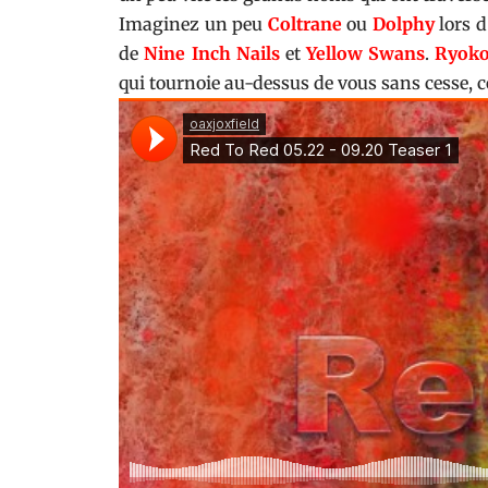
Imaginez un peu
Coltrane
ou
Dolphy
lors d
de
Nine Inch Nails
et
Yellow Swans
.
Ryok
qui tournoie au-dessus de vous sans cesse, 