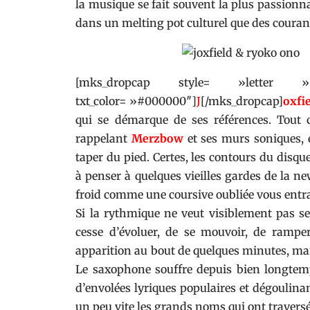
la musique se fait souvent la plus passionna
dans un melting pot culturel que des courant
[mks_dropcap style= »letter
txt_color= »#000000″]
J
[/mks_dropcap]
oxfi
qui se démarque de ses références. Tout
rappelant
Merzbow
et ses murs soniques, e
taper du pied. Certes, les contours du disqu
à penser à quelques vieilles gardes de la n
froid comme une coursive oubliée vous ent
Si la rythmique ne veut visiblement pas se d
cesse d’évoluer, de se mouvoir, de ramp
apparition au bout de quelques minutes, mai
Le saxophone souffre depuis bien longte
d’envolées lyriques populaires et dégoulina
un peu vite les grands noms qui ont traversé