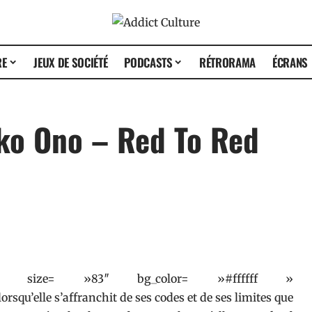
RE
JEUX DE SOCIÉTÉ
PODCASTS
RÉTRORAMA
ÉCRANS
oko Ono – Red To Red
 » size= »83″ bg_color= »#ffffff »
rsqu’elle s’affranchit de ses codes et de ses limites que