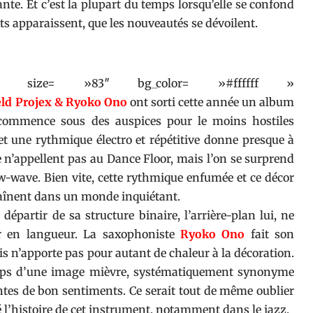
nte. Et c’est la plupart du temps lorsqu’elle se confond
s apparaissent, que les nouveautés se dévoilent.
 » size= »83″ bg_color= »#ffffff »
eld Projex & Ryoko Ono
ont sorti cette année un album
 commence sous des auspices pour le moins hostiles
t une rythmique électro et répétitive donne presque à
e n’appellent pas au Dance Floor, mais l’on se surprend
ew-wave. Bien vite, cette rythmique enfumée et ce décor
raînent dans un monde inquiétant.
épartir de sa structure binaire, l’arrière-plan lui, ne
er en langueur. La saxophoniste
Ryoko Ono
fait son
s n’apporte pas pour autant de chaleur à la décoration.
mps d’une image mièvre, systématiquement synonyme
ntes de bon sentiments. Ce serait tout de même oublier
 l’histoire de cet instrument, notamment dans le jazz.