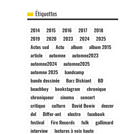
Étiquettes
2014
2015
2016
2017
2018
2019
2020
2023
2024
2025
Actes sud
Actu
album
album 2015
article
automne
automne2023
automne2024
automne2025
automne 2025
bandcamp
bande dessinée
Barz Diskiant
BD
beachboy
bookstagram
chronique
chroniqueur
cinema
concert
critique
culture
David Bowie
deezer
del
Differ-ant
electro
facebook
festival
Fire Records
folk
gallimard
interview
lectures à voix haute