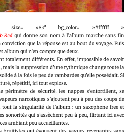
 » size= »83″ bg_color= »#ffffff »
To Red
qui donne son nom à l’album marche sans fin
 conviction que la réponse est au bout du voyage. Puis
 cet album qui n’en compte que deux.
nt totalement différents. En effet, impossible de savoir
es, mais la suppression d’une rythmique change toute la
solide à la fois le peu de rambardes qu’elle possédait. Si
uré, répétitif, ici tout explose.
 périmètre de sécurité, les nappes s’entortillent, se
 vapeurs narcotiques s’ajoutent peu à peu des coups de
 tout la singularité de l’album : un saxophone free et
des sonorités qui s’assèchent peu à peu, flirtant ici avec
nces ambiant peu accueillantes.
cs bruitistes qui évoquent des vagues revenantes sans