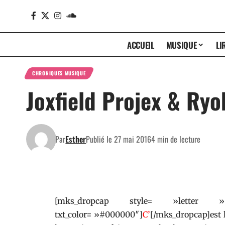
ACCUEIL
MUSIQUE
LI
CHRONIQUES MUSIQUE
Joxfield Projex & Ry
Par
Esther
Publié le 27 mai 2016
4 min de lecture
[mks_dropcap style= »letter
txt_color= »#000000″]
C’
[/mks_dropcap]est lo