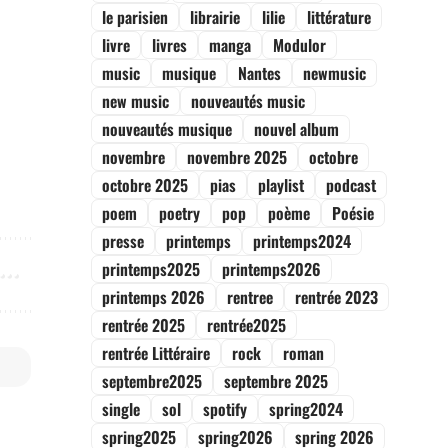
le parisien
librairie
lilie
littérature
livre
livres
manga
Modulor
music
musique
Nantes
newmusic
new music
nouveautés music
nouveautés musique
nouvel album
novembre
novembre 2025
octobre
octobre 2025
pias
playlist
podcast
poem
poetry
pop
poème
Poésie
presse
printemps
printemps2024
printemps2025
printemps2026
printemps 2026
rentree
rentrée 2023
rentrée 2025
rentrée2025
rentrée Littéraire
rock
roman
septembre2025
septembre 2025
single
sol
spotify
spring2024
spring2025
spring2026
spring 2026