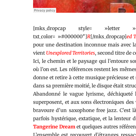
[mks_dropcap style= »letter
txt_color= »#000000″]
R
[/mks_dropcap]
ed 
pour une destination inconnue mais avec la
vient
Unexplored Territories
, second titre de
Ici, le chemin et le paysage qui l’entoure so
où l’on est. Les références restent les mêm
donne et retire à cette musique précieuse et 
dans sa première moitié, le disque était struct
Abandonné le vague lyrisme, déchiqueté le
superposent, et aux sons électroniques des
bravoure d’un saxophone free jazz. C’est là
parfois hystérique, extatique, et la lenteur 
Tangerine Dream
et quelques autres référe
L’ensemble est recouvert d’étranges ressa