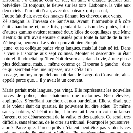
belvédère. Et toujours, le fleuve sur les toits. Lisbonne, la ville aux
deux ciels : l’un fait d’eau, avec des bateaux qui passent,
l’autre fait d’air, avec des nuages flânant, les cheveux aux vents.
Zé atteignit la Travessa de Sant’Ana. Avant, l’immeuble d’à côté
était abandonné et, une fois, pendant la saison des pluies, lui et
d’autres gamins avaient ramassé deux kilos de coquillages que Mme
Beatriz du n°8 avait ensuite cuisinés pour toute la bande de la rue.
Zé inspira, heureux. Le voleur pouvait bien être plus
jeune, et sa collègue parler vingt langues, mais lui était né ici. Dans
la vieille Lisbonne aux sept collines. Monter et descendre lui était
naturel. Il admettait qu’il en était désormais, dans la vie, à une phase
plus déclinante, mais… même comme ça. Il tourna à gauche : dans
ce qui semblait être une impasse, mais c’était un
passage, un boyau qui débouchait dans le Largo do Convento, ainsi
appelé parce que… il y avait là un couvent.
Maria parlait trois langues, pas vingt. Elle représentait les nouvelles
forces de police, plus chatonnes que matonnes. Bien élevées,
appliquées. S’enrôlant par choix et non par défaut. Elle se disait que
si le voleur était du quartier, ils pouvaient lui dire adieu. Et même
sans y habiter, s’il était malin, il trouverait bien un coin où laisser
l’argent et se débarrasserait de la valise et des papiers. Ce serait très
difficile, sans témoins, de le citer au tribunal. Pourquoi le poursuivre,
alors? Parce que. Parce qu’ils n’étaient peut-être pas violents ces
voleurs, mais ils étaient pénibles. Ils représentaient moins une