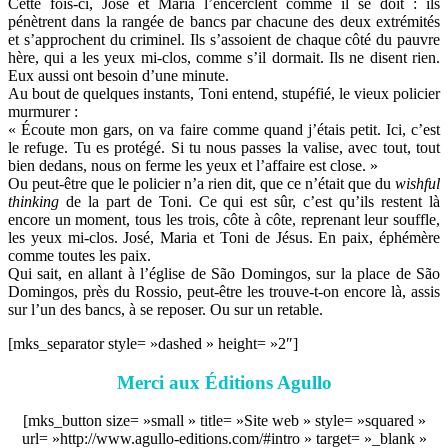
Cette fois-ci, José et Maria l’encerclent comme il se doit : ils
pénètrent dans la rangée de bancs par chacune des deux extrémités
et s’approchent du criminel. Ils s’assoient de chaque côté du pauvre
hère, qui a les yeux mi-clos, comme s’il dormait. Ils ne disent rien.
Eux aussi ont besoin d’une minute.
Au bout de quelques instants, Toni entend, stupéfié, le vieux policier
murmurer :
« Écoute mon gars, on va faire comme quand j’étais petit. Ici, c’est
le refuge. Tu es protégé. Si tu nous passes la valise, avec tout, tout
bien dedans, nous on ferme les yeux et l’affaire est close. »
Ou peut-être que le policier n’a rien dit, que ce n’était que du
wishful
thinking
de la part de Toni. Ce qui est sûr, c’est qu’ils restent là
encore un moment, tous les trois, côte à côte, reprenant leur souffle,
les yeux mi-clos. José, Maria et Toni de Jésus. En paix, éphémère
comme toutes les paix.
Qui sait, en allant à l’église de São Domingos, sur la place de São
Domingos, près du Rossio, peut-être les trouve-t-on encore là, assis
sur l’un des bancs, à se reposer. Ou sur un retable.
[mks_separator style= »dashed » height= »2″]
Merci aux Éditions Agullo
[mks_button size= »small » title= »Site web » style= »squared »
url= »http://www.agullo-editions.com/#intro » target= »_blank »