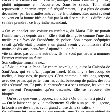
plutôt mignonne en l’occurrence. Sans le savoir, Toni allait
reparcourir le chemin emprunté régulièrement, il y a plus de quatre
décennies, par les manifestants contre la dictature. Eux-aussi avaient
souvent eu la bonne idée de fuir par là où il serait le plus difficile de
se faire prendre : ce labyrinthe ascendant.
« On va appeler une voiture en renfort », dit Maria. Elle ne portait
l’uniforme que depuis un an. Elle s’était distinguée comme l’une des
meilleures élèves de l’académie de police. Son propre coéquipier
savait qu’elle était promise à un grand avenir : commissaire d’ici
moins de dix ans, peut-être. Aujourd’hui on fait
vite carrière, pas comme autrefois. Ils ne vont pas tarder à nommer
Premier ministre un têtard.
Son collègue fronça le nez.
« Là-haut, c’est la Pena. Le centre névralgique, c’est la Calçada de
Sant’Ana, qui va d’ici jusqu’au Torel. Mais il y a beaucoup de
ruelles, d’impasses, de passages. C’est comme un très long serpent,
avec des pattes qui partent sur les côtés, beaucoup de pattes, des fois
elles s’emmêlent. Et puis, la chaussée est à sens unique, les voitures
ne peuvent l’emprunter qu’en descente. Elle se retrouve vite
bloquée.
— Qu’est-ce que vous proposez alors, Zé ? Qu’on monte à pied ?
— Ou le laisser en paix, le malheureux. Si elle a un peu de jugeotte,
la touriste ne devait pas avoir grand chose dans sa valise. »
Sa collègue lui lança un de ces regards, que Zé se sentit obligé de