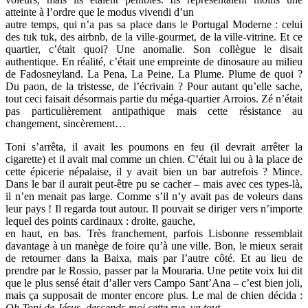
atteinte à l’ordre que le modus vivendi d’un
autre temps, qui n’a pas sa place dans le Portugal Moderne : celui
des tuk tuk, des airbnb, de la ville-gourmet, de la ville-vitrine. Et ce
quartier, c’était quoi? Une anomalie. Son collègue le disait
authentique. En réalité, c’était une empreinte de dinosaure au milieu
de Fadosneyland. La Pena, La Peine, La Plume. Plume de quoi ?
Du paon, de la tristesse, de l’écrivain ? Pour autant qu’elle sache,
tout ceci faisait désormais partie du méga-quartier Arroios. Zé n’était
pas particulièrement antipathique mais cette résistance au
changement, sincèrement…
Toni s’arrêta, il avait les poumons en feu (il devrait arrêter la
cigarette) et il avait mal comme un chien. C’était lui ou à la place de
cette épicerie népalaise, il y avait bien un bar autrefois ? Mince.
Dans le bar il aurait peut-être pu se cacher – mais avec ces types-là,
il n’en menait pas large. Comme s’il n’y avait pas de voleurs dans
leur pays ! Il regarda tout autour. Il pouvait se diriger vers n’importe
lequel des points cardinaux : droite, gauche,
en haut, en bas. Très franchement, parfois Lisbonne ressemblait
davantage à un manège de foire qu’à une ville. Bon, le mieux serait
de retourner dans la Baixa, mais par l’autre côté. Et au lieu de
prendre par le Rossio, passer par la Mouraria. Une petite voix lui dit
que le plus sensé était d’aller vers Campo Sant’Ana – c’est bien joli,
mais ça supposait de monter encore plus. Le mal de chien décida :
Oh Toni de Jésus, descends-moi cette rue, va tout