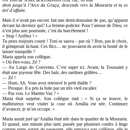
droit jusqu’à l’Arco da Graça, descends vers la Mouraria et tu es
tiré
d’affaire.
Mais il n’avait pas encore fait une demi-douzaine de pas, qu’apparut
devant lui devinez qui? La femme-policier. Pour l’amour de Dieu, ce
n’est plus une poursuite, c’est du harcèlement !
« Stop ! Arrêtez ! »
Tu peux toujours courir ! Toni se sauva – par où ? Bon, pas le choix,
il grimperait là-haut. Ces flics… ne pouvaient-ils avoir la bonté de le
laisser tranquille ?
Maria appela son collègue.
« Où êtes-vous, Zé ?
— Au Largo do Convento. C’est super ici. Avant, la Toussaint y
était une joyeuse fête. Des bals, des sardines grillées…
— Zé !
— Hum. Ah. Vous avez retrouvé le petit diable ?
— Presque. Il a pris la fuite par un très vieil escalier.
— Pas vrai. Le Martim Vaz ? »
Maria était surprise. Son collègue riait : « Si ça se trouve, le
malheureux veut visiter la cour où Amália est née. Continuez
d’avancer, je m’en occupe. »
Maria aurait juré qu’Amália était née dans le quartier de la Mouraria.
Et quand, une minute plus tard, passée par plusieurs cordes à linge
comme entre autant de paravents, elle retrouva son collègue, elle le