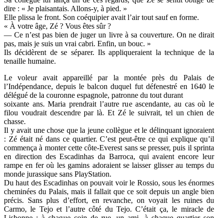
dire : « Je plaisantais. Allons-y, à pied. »
Elle plissa le front. Son coéquipier avait l’air tout sauf en forme.
« À votre âge, Zé ? Vous êtes sûr ?
— Ce n’est pas bien de juger un livre à sa couverture. On ne dirait
pas, mais je suis un vrai cabri. Enfin, un bouc. »
Ils décidèrent de se séparer. Ils appliqueraient la technique de la
tenaille humaine.
Le voleur avait appareillé par la montée près du Palais de
l’Indépendance, depuis le balcon duquel fut défenestré en 1640 le
délégué de la couronne espagnole, patronne du tout durant
soixante ans. Maria prendrait l’autre rue ascendante, au cas où le
filou voudrait descendre par là. Et Zé le suivrait, tel un chien de
chasse.
Il y avait une chose que la jeune collègue et le délinquant ignoraient
: Zé était né dans ce quartier. C’est peut-être ce qui explique qu’il
commença à monter cette côte-Everest sans se presser, puis il sprinta
en direction des Escadinhas da Barroca, qui avaient encore leur
rampe en fer où les gamins adoraient se laisser glisser au temps du
monde jurassique sans PlayStation.
Du haut des Escadinhas on pouvait voir le Rossio, sous les énormes
cheminées du Palais, mais il fallait que ce soit depuis un angle bien
précis. Sans plus d’effort, en revanche, on voyait les ruines du
Carmo, le Tejo et l’autre côté du Tejo. C’était ça, le miracle de
Lisbonne : à chaque coin de rue, un ami, à chaque quartier son