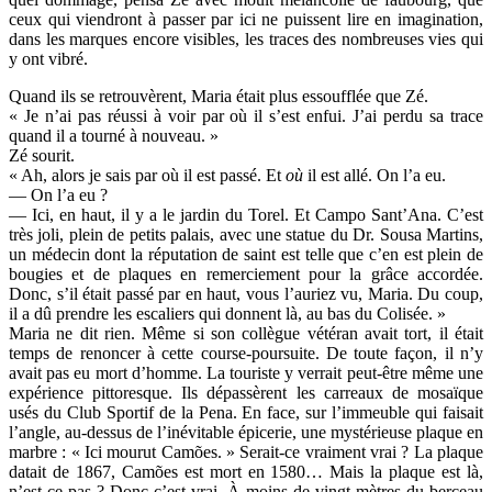
ceux qui viendront à passer par ici ne puissent lire en imagination,
dans les marques encore visibles, les traces des nombreuses vies qui
y ont vibré.
Quand ils se retrouvèrent, Maria était plus essoufflée que Zé.
« Je n’ai pas réussi à voir par où il s’est enfui. J’ai perdu sa trace
quand il a tourné à nouveau. »
Zé sourit.
« Ah, alors je sais par où il est passé. Et
où
il est allé. On l’a eu.
— On l’a eu ?
— Ici, en haut, il y a le jardin du Torel. Et Campo Sant’Ana. C’est
très joli, plein de petits palais, avec une statue du Dr. Sousa Martins,
un médecin dont la réputation de saint est telle que c’en est plein de
bougies et de plaques en remerciement pour la grâce accordée.
Donc, s’il était passé par en haut, vous l’auriez vu, Maria. Du coup,
il a dû prendre les escaliers qui donnent là, au bas du Colisée. »
Maria ne dit rien. Même si son collègue vétéran avait tort, il était
temps de renoncer à cette course-poursuite. De toute façon, il n’y
avait pas eu mort d’homme. La touriste y verrait peut-être même une
expérience pittoresque. Ils dépassèrent les carreaux de mosaïque
usés du Club Sportif de la Pena. En face, sur l’immeuble qui faisait
l’angle, au-dessus de l’inévitable épicerie, une mystérieuse plaque en
marbre : « Ici mourut Camões. » Serait-ce vraiment vrai ? La plaque
datait de 1867, Camões est mort en 1580… Mais la plaque est là,
n’est-ce pas ? Donc c’est vrai. À moins de vingt mètres du berceau