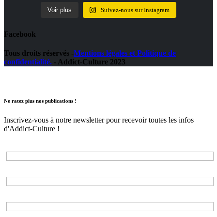
Voir plus
Suivez-nous sur Instagram
Facebook
Tous droits réservés -
Mentions légales et Politique de
confidentialité.
- Addict-Culture 2023
Ne ratez plus nos publications !
Inscrivez-vous à notre newsletter pour recevoir toutes les infos
d'Addict-Culture !
Adresse e-mail*
Nom*
Prénom*