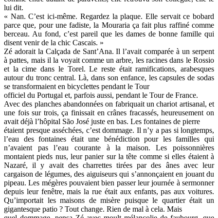
lui dit.
« Nan. C’est ici-même. Regardez la plaque. Elle servait ce bobard
parce que, pour une fadiste, la Mouraria ça fait plus raffiné comme
berceau. Au fond, c’est pareil que les dames de bonne famille qui
disent venir de la chic Cascais. »
Zé adorait la Calçada de Sant’Ana. Il l’avait comparée à un serpent
à pattes, mais il la voyait comme un arbre, les racines dans le Rossio
et la cime dans le Torel. Le reste était ramifications, arabesques
autour du tronc central. Là, dans son enfance, les capsules de sodas
se transformaient en bicyclettes pendant le Tour
officiel du Portugal et, parfois aussi, pendant le Tour de France.
Avec des planches abandonnées on fabriquait un chariot artisanal, et
une fois sur trois, ça finissait en crânes fracassés, heureusement on
avait déjà l’hôpital São José juste en bas. Les fontaines de pierre
étaient presque asséchées, c’est dommage. Il n’y a pas si longtemps,
l’eau des fontaines était une bénédiction pour les familles qui
n’avaient pas l’eau courante à la maison. Les poissonnières
montaient pieds nus, leur panier sur la tête comme si elles étaient à
Nazaré, il y avait des charrettes tirées par des ânes avec leur
cargaison de légumes, des aiguiseurs qui s’annonçaient en jouant du
pipeau. Les mégères pouvaient bien passer leur journée à sermonner
depuis leur fenêtre, mais la rue était aux enfants, pas aux voitures.
Qu’importait les maisons de misère puisque le quartier était un
gigantesque patio ? Tout change. Rien de mal à cela. Mais
quel dommage, pensa Zé avec moult mélancolie de faubourg, que