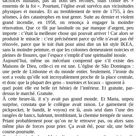
sacrifices humains, pas au nom des récoltes, mais contre les «
ennemis de la foi ». Pourtant, l’église avait survécu aux vicissitudes
physiques et morales. Et au tremblement de terre de 1755, à des
séismes, à des catastrophes en tout genre. Suite au dernier et violent
grand incendie, en 1958, on renonça à engager la moindre
rénovation. Que ce fût par lassitude ou par manque d’argent, peu
importe : c’était la meilleure chose qui pouvait arriver ! Car alors se
produisit le miracle : c’est précisément parce qu’elle n’avait pas été
rénovée, parce que le toit était pour ainsi dire un kit style IKEA,
sans la moindre peinture, et que les colonnes demeuraient noircies et
pleines de fissures, que l’espace s’emplit d’une spiritualité inouïe.
Aujourd’hui, même un mécréant comprend que s’il existe des
Maisons de Dieu, celle-ci en est une. L’église de São Domingos :
une perle de Lisbonne et du monde entier. Seulement, l’ironie du
sort a voulu qu’elle soit incroyablement proche de la place centrale,
et donc que la plupart des gens – touristes et locaux – ignorent à
quel point elle est belle (et bénie) de l’intérieur. Et gratuite, par-
dessus le marché. Gratuite.
À cette heure-là, il n’y avait pas grand monde. Et Maria, unpeu
surprise, constata que le collègue avait raison. Le garnement (le
pickpocket, le bandit, le voyou) est là, assis seul dans l’une des
rangées de bancs, haletant, tremblotant, la chemise trempée de sueur.
Priant probablement pour qu’on ne le retrouve pas, ou alors sans
même plus de forces pour prier. Ça avait été, pour sûr, une belle
course-poursuite.