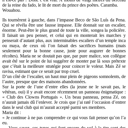
de la reine du fado, le lit de mort du prince des poètes. Caramba.
Wouahou.
Ils tournèrent à gauche, dans l’impasse Beco de São Luís da Pena.
Qui se révéla être une fausse impasse. Elle donnait sur un escalier,
énorme. Peut-être le plus grand de toute la ville, songea la policière.
Il faisait un peu penser, et celui qui en monterait les marches y
penserait d’autant plus, aux interminables escaliers d’un temple inca
ou maya, de ceux où l’on faisait des sacrifices humains (mais
seulement pour la bonne cause, juste pour augurer de bonnes
récoltes). Maria ne se doutait pas que, par pure malice, son collègue
avait été sur le point de lui suggérer de monter par là sous prétexte
que c’était la meilleure stratégie pour coincer le voleur. Mais Zé se
ravisa, estimant que ce serait par trop cruel.
D’un côté de l’escalier, un haut mur plein de pigeons somnolents, de
l’autre, presque que des maisons abandonnées.
Sur la porte de l’une d’entre elles (la jeune ne le savait pas, le
vétéran, oui) il y avait encore récemment un panneau énigmatique :
« Club des Clowns Portugais ». Un beau panneau, pensa Zé, on
n’aurait jamais dû l’enlever. Je crois que j’ai raté l’occasion d’entrer
dans le seul club qui m’aurait accepté parmi ses membres.
Maria dit :
« Je continue à ne pas comprendre ce qui vous fait penser qu’on l’a
eu.
— Vous savez, ces types qui font encore du vol à la tire sont des