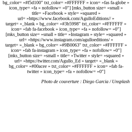
bg_color= »#f5d100″ txt_color= »#FFFFFF » icon= »fas fa-globe »
icon_type= »fa » nofollow= »0″] [mks_button size= »small »
title= »Facebook » style= »squared »
url= »https://www.facebook.com/AgulloEditions// »
target= »_blank » bg_color= »#3b5998″ txt_color= »#FFFFFF »
icon= »fab fa-facebook » icon_type= »fa » nofollow= »0″]
[mks_button size= »small » title= »Instagram » style= »squared »
url= »https://www.instagram.com/agulloeditions/ »
target= »_blank » bg_color= »#9B0063″ txt_color= »#FFFFFF »
icon= »fab fa-instagram » icon_type= »fa » nofollow= »0″]
[mks_button size= »small » title= »Twitter » style= »squared »
url= »https://twitter.com/Agullo_Ed » target= »_blank »
bg_color= »#00acee » txt_color= »#FFFFFF » icon= »fab fa-
twitter » icon_type= »fa » nofollow= »0″]
Photo de couverture : Diego Garcia / Unsplash