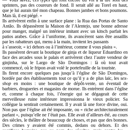
sprinters, pas des coureurs de fond. Il serait allé au Torel en haut,
que je lui aurais tiré mon chapeau. Bonnes jambes et bons poumons.
Mais là, il est piégé. »
Ils arrivèrent enfin à une surface plane : la Rua das Portas de Santo
Antão. Ils dépassèrent la Maison de l’Alentejo, une bonne adresse
pour manger, malgré un intérieur imitant avec un kitsch parfait les
patios arabes. Grâce à l’uniforme, ils avancèrent sans être assaillis
par les rabatteurs qui, menu à la main, invitent les passants
à s’asseoir, « ici dehors ou à l’intérieur, comme il vous plaira ».
Ils passèrent devant la boutique de ginja et de liqueur Eduardino en
face des arcades sous le palais et arrivèrent chez l’autre vendeur de
ginjinha, sur le Largo de São Domingos : là où tout avait
commencé, où le fripon avait volé le portefeuille de la touriste.
Ils firent encore quelques pas jusqu’à l’église de São Domingos,
bordée par des établissements tout ce qu’il y a de plus laïc, les
sex-
shop
en moins : une boutique de dépôt-vente, un éventail de
barbiers, drogueries et magasins de morue. Ils entrèrent dans l’église
et, comme à chaque fois, l’énergie qui se dégageait de cette
merveilleuse ruine intérieure impressionna le vieux policier. Sa
collègue la sentirait certainement. Il y avait là une force divine, oui.
Non pas que l’église ait été imposante, ou « riche architecturalement
parlant », puisqu’elle ne l’était pas. Elle avait d’ailleurs été, au cours
des siècles, le théâtre de beaucoup de choses, et pas que des bonnes.
Des crimes y avaient été commis, dedans ou dehors. Et des