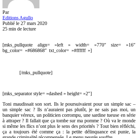
Par
Editions Agullo
Publié le 27 mars 2020
25 min de lecture
[mks_pullquote align= »left » width= »770″ size= »16″
bg_color= »#686868″ txt_color= »#ffffff »]
Les
éditions Agullo
vous offrent toute la semaine une nouvelle inédite à lire sur Addict-
Culture ! Aujourd’hui, “La Pena » de
Rui Zink
(auteur de «
Le
terroriste joyeux
« , et «
L’installation de la
peur
« ).
[/mks_pullquote]
[mks_separator style= »dashed » height= »2″]
Toni maudissait son sort. Ils le poursuivaient pour un simple sac –
un simple sac ? Ils n’auraient pas plutôt, je ne sais pas moi, un
banquier véreux, un politicien corrompu, une sardine tueuse en série
à attraper ? Il fallait que ça tombe sur ma pomme ? Où va le monde
si même les flics n’ont plus le sens des priorités ? Tout bien réfléchi,
ça a toujours été comme ça : la petite délinquance est punie, la
grande criminalité récompensée. Le menu peuple souffre.