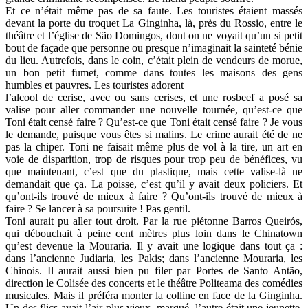
Et ce n’était même pas de sa faute. Les touristes étaient massés
devant la porte du troquet La Ginginha, là, près du Rossio, entre le
théâtre et l’église de São Domingos, dont on ne voyait qu’un si petit
bout de façade que personne ou presque n’imaginait la sainteté bénie
du lieu. Autrefois, dans le coin, c’était plein de vendeurs de morue,
un bon petit fumet, comme dans toutes les maisons des gens
humbles et pauvres. Les touristes adorent
l’alcool de cerise, avec ou sans cerises, et une rosbeef a posé sa
valise pour aller commander une nouvelle tournée, qu’est-ce que
Toni était censé faire ? Qu’est-ce que Toni était censé faire ? Je vous
le demande, puisque vous êtes si malins. Le crime aurait été de ne
pas la chiper. Toni ne faisait même plus de vol à la tire, un art en
voie de disparition, trop de risques pour trop peu de bénéfices, vu
que maintenant, c’est que du plastique, mais cette valise-là ne
demandait que ça. La poisse, c’est qu’il y avait deux policiers. Et
qu’ont-ils trouvé de mieux à faire ? Qu’ont-ils trouvé de mieux à
faire ? Se lancer à sa poursuite ! Pas gentil.
Toni aurait pu aller tout droit. Par la rue piétonne Barros Queirós,
qui débouchait à peine cent mètres plus loin dans le Chinatown
qu’est devenue la Mouraria. Il y avait une logique dans tout ça :
dans l’ancienne Judiaria, les Pakis; dans l’ancienne Mouraria, les
Chinois. Il aurait aussi bien pu filer par Portes de Santo Antão,
direction le Colisée des concerts et le théâtre Politeama des comédies
musicales. Mais il préféra monter la colline en face de la Ginginha.
Un des flics avait l’air plus vieux, marqué, l’autre était une jeunette,