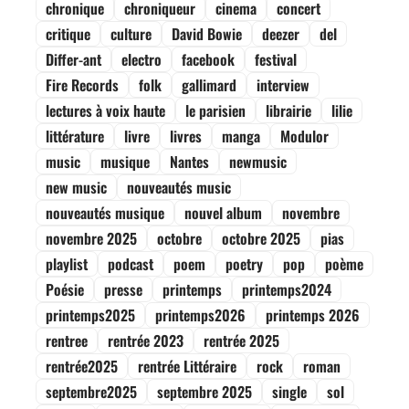
chronique
chroniqueur
cinema
concert
critique
culture
David Bowie
deezer
del
Differ-ant
electro
facebook
festival
Fire Records
folk
gallimard
interview
lectures à voix haute
le parisien
librairie
lilie
littérature
livre
livres
manga
Modulor
music
musique
Nantes
newmusic
new music
nouveautés music
nouveautés musique
nouvel album
novembre
novembre 2025
octobre
octobre 2025
pias
playlist
podcast
poem
poetry
pop
poème
Poésie
presse
printemps
printemps2024
printemps2025
printemps2026
printemps 2026
rentree
rentrée 2023
rentrée 2025
rentrée2025
rentrée Littéraire
rock
roman
septembre2025
septembre 2025
single
sol