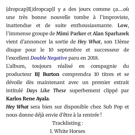
[dropcap]
I
[/dropcap]l y a des jours comme ça….où
une très bonne nouvelle tombe à l’improviste,
inattendue et de suite enthousiasmante.
Low
,
l’immense groupe de
Mimi Parker
et
Alan Sparhawk
vient d’annoncer la sortie de
Hey What
, son 13ème
disque pour le 10 septembre et successeur de
l’excellent
Double Negative
paru en 2018.
L’album, toujours réalisé en compagnie du
producteur
BJ Burton
comprendra 10 titres et se
dévoile dès maintenant avec un premier extrait
intitulé
Days Like These
superbement clippé par
Karlos Rene Ayala
.
Hey What
sera bien sur disponible chez
Sub Pop
et
nous donne déjà envie d’être à la rentrée !
Tracklisting :
1. White Horses