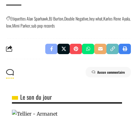
Etiquettes
Alan Sparhawk
BJ Burton
Double Negative
hey what
Karlos Rene Ayala
low
Mimi Parker
sub pop records
Aucun commentaire
Le son du jour