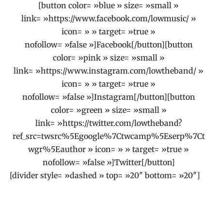
[button color= »blue » size= »small »
link= »https://www.facebook.com/lowmusic/ »
icon= » » target= »true »
nofollow= »false »]Facebook[/button][button
color= »pink » size= »small »
link= »https://www.instagram.com/lowtheband/ »
icon= » » target= »true »
nofollow= »false »]Instagram[/button][button
color= »green » size= »small »
link= »https://twitter.com/lowtheband?
ref_src=twsrc%5Egoogle%7Ctwcamp%5Eserp%7Ct
wgr%5Eauthor » icon= » » target= »true »
nofollow= »false »]Twitter[/button]
[divider style= »dashed » top= »20″ bottom= »20″]