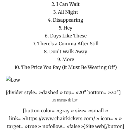
2. I Can Wait
3. All Night
4. Disappearing
5. Hey
6. Days Like These
7. There’s a Comma After Still
8. Don’t Walk Away
9. More
10. The Price You Pay (It Must Be Wearing Off)
[divider style= »dashed » top= »20″ bottom= »20″]
Les réseaux de Low :
[button color= »gray » size= »small »
link= »https://www.chairkickers.com/ » icon= » »
target= »true » nofollow= »false »]Site web[/button]