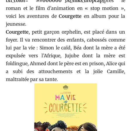
txt_color= »#000000″]A[/mks_dropcap]
près le
roman et le film d’animation en « stop motion »,
voici les aventures de
Courgette
en album pour la
jeunesse.
Courgette
, petit garçon orphelin, est placé dans un
foyer. Il va rencontrer des enfants, cabossés comme
lui par la vie : Simon le caïd, Béa dont la mère a été
expulsée vers l’Afrique, Jujube dont la mère est
foldingue, Ahmed dont le père est en prison, Alice qui
a subi des attouchements et la jolie Camille,
maltraitée par sa tante.