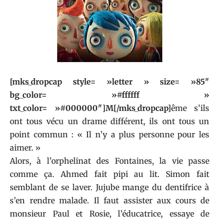
[mks_dropcap style= »letter » size= »85″
bg_color= »#ffffff »
txt_color= »#000000″]M[/mks_dropcap]
ême s’ils
ont tous vécu un drame différent, ils ont tous un
point commun : « Il n’y a plus personne pour les
aimer. »
Alors, à l’orphelinat des Fontaines, la vie passe
comme ça. Ahmed fait pipi au lit. Simon fait
semblant de se laver. Jujube mange du dentifrice à
s’en rendre malade. Il faut assister aux cours de
monsieur Paul et Rosie, l’éducatrice, essaye de