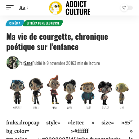
Aa
CINÉMA
LITTÉRATURE JEUNESSE
Ma vie de courgette, chronique
poétique sur l’enfance
Par
Sane
Publié le 9 novembre 2016
3 min de lecture
[mks_dropcap style= »letter » size= »85″
bg_color= »#ffffff »