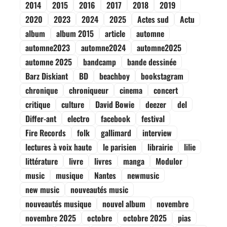
2014
2015
2016
2017
2018
2019
2020
2023
2024
2025
Actes sud
Actu
album
album 2015
article
automne
automne2023
automne2024
automne2025
automne 2025
bandcamp
bande dessinée
Barz Diskiant
BD
beachboy
bookstagram
chronique
chroniqueur
cinema
concert
critique
culture
David Bowie
deezer
del
Differ-ant
electro
facebook
festival
Fire Records
folk
gallimard
interview
lectures à voix haute
le parisien
librairie
lilie
littérature
livre
livres
manga
Modulor
music
musique
Nantes
newmusic
new music
nouveautés music
nouveautés musique
nouvel album
novembre
novembre 2025
octobre
octobre 2025
pias