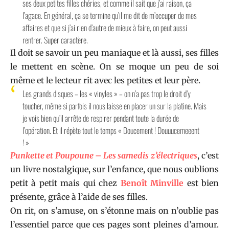
ses deux petites filles chéries, et comme il sait que j’ai raison, ça
l’agace. En général, ça se termine qu’il me dit de m’occuper de mes
affaires et que si j’ai rien d’autre de mieux à faire, on peut aussi
rentrer. Super caractère.
Il doit se savoir un peu maniaque et là aussi, ses filles
le mettent en scène. On se moque un peu de soi
même et le lecteur rit avec les petites et leur père.
Les grands disques – les « vinyles » – on n’a pas trop le droit d’y
toucher, même si parfois il nous laisse en placer un sur la platine. Mais
je vois bien qu’il arrête de respirer pendant toute la durée de
l’opération. Et il répète tout le temps « Doucement ! Douuucemeeent
! »
Punkette et Poupoune – Les samedis z’électriques
, c’est
un livre nostalgique, sur l’enfance, que nous oublions
petit à petit mais qui chez
Benoît Minville
est bien
présente, grâce à l’aide de ses filles.
On rit, on s’amuse, on s’étonne mais on n’oublie pas
l’essentiel parce que ces pages sont pleines d’amour.