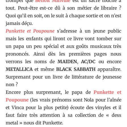
tromper que
Benoît Minville
est un sacré touche à
tout. Peut-être est-ce dû à son métier de libraire ?
Quoi qu’il en soit, on le suit à chaque sortie et on n’est
jamais déçu.
Punkette et Poupoune
s’adresse à un jeune public
mais les enfants qui liront ce livre vont tomber sur
un papa un peu spécial et aux goûts musicaux très
prononcés. Ainsi dès les premières pages nous
verrons les noms de
MAIDEN
,
AC/DC
ou encore
METALLICA
et même
BLACK SABBATH
apparaître.
Surprenant pour un livre de littérature de jeunesse
non ?
Encore plus surprenant, le papa de
Punkette et
Poupoune
(les vrais prénoms sont Nola pour l’aînée
et Vinca pour la plus petite) écoute des vinyles et il
faut faire très attention à sa collection de « dess
metal » nous dit Punkette.