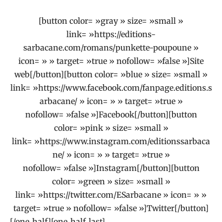
[button color= »gray » size= »small »
link= »https://editions-
sarbacane.com/romans/punkette-poupoune »
icon= » » target= »true » nofollow= »false »]Site
web[/button][button color= »blue » size= »small »
link= »https://www.facebook.com/fanpage.editions.s
arbacane/ » icon= » » target= »true »
nofollow= »false »]Facebook[/button][button
color= »pink » size= »small »
link= »https://www.instagram.com/editionssarbaca
ne/ » icon= » » target= »true »
nofollow= »false »]Instagram[/button][button
color= »green » size= »small »
link= »https://twitter.com/ESarbacane » icon= » »
target= »true » nofollow= »false »]Twitter[/button]
[/one_half][one_half_last]