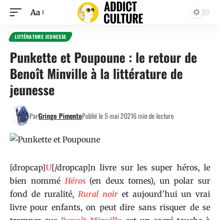
Aa
LITTÉRATURE JEUNESSE
Punkette et Poupoune : le retour de
Benoît Minville à la littérature de
jeunesse
Par
Gringo Pimento
Publié le 5 mai 2021
6 min de lecture
[dropcap]
U
[/dropcap]n livre sur les super héros, le
bien nommé
Héros
(en deux tomes), un polar sur
fond de ruralité,
Rural noir
et aujourd’hui un vrai
livre pour enfants, on peut dire sans risquer de se