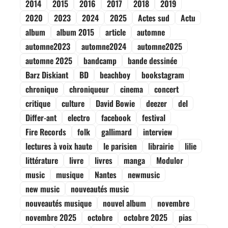
2014
2015
2016
2017
2018
2019
2020
2023
2024
2025
Actes sud
Actu
album
album 2015
article
automne
automne2023
automne2024
automne2025
automne 2025
bandcamp
bande dessinée
Barz Diskiant
BD
beachboy
bookstagram
chronique
chroniqueur
cinema
concert
critique
culture
David Bowie
deezer
del
Differ-ant
electro
facebook
festival
Fire Records
folk
gallimard
interview
lectures à voix haute
le parisien
librairie
lilie
littérature
livre
livres
manga
Modulor
music
musique
Nantes
newmusic
new music
nouveautés music
nouveautés musique
nouvel album
novembre
novembre 2025
octobre
octobre 2025
pias