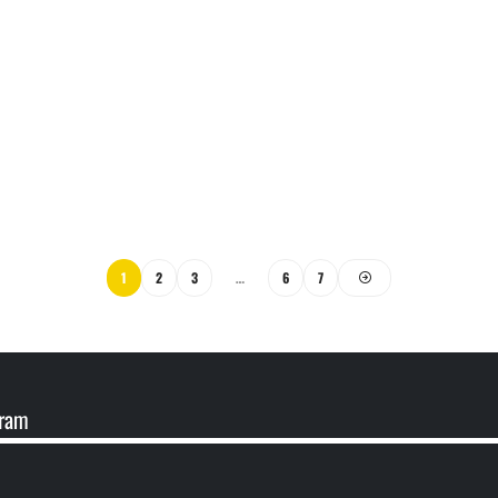
1
2
3
…
6
7
gram