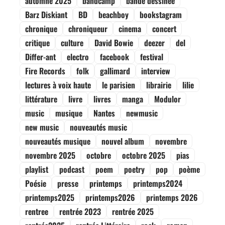
automne 2025
bandcamp
bande dessinée
Barz Diskiant
BD
beachboy
bookstagram
chronique
chroniqueur
cinema
concert
critique
culture
David Bowie
deezer
del
Differ-ant
electro
facebook
festival
Fire Records
folk
gallimard
interview
lectures à voix haute
le parisien
librairie
lilie
littérature
livre
livres
manga
Modulor
music
musique
Nantes
newmusic
new music
nouveautés music
nouveautés musique
nouvel album
novembre
novembre 2025
octobre
octobre 2025
pias
playlist
podcast
poem
poetry
pop
poème
Poésie
presse
printemps
printemps2024
printemps2025
printemps2026
printemps 2026
rentree
rentrée 2023
rentrée 2025