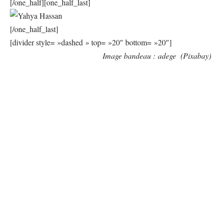
[/one_half][one_half_last]
[/one_half_last]
[divider style= »dashed » top= »20″ bottom= »20″]
Image bandeau :
adege (Pixabay)