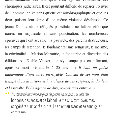
chroniques judiciaires. Il est pourtant difficile de séparer l’œuvre
de l’homme, en ce sens qu’elle est autobiographique et que les
deux puisent leur force d’une même violence désabusée. Ce
jeune Danois né de réfugiés palestiniens ne fait en effet que
narrer, en majuscule et sans ponctuation, les nombreuses
épreuves qui l’ont accablé : la pauvreté, des parents destructeurs,
les camps de rétention, le fondamentalisme religieux, le racisme,
la criminalité… Marion Mazauric, la fondatrice et directrice des
éditions Au Diable Vauvert
, ne s’y trompe pas en affirmant,
après sa mort prématurée à 25 ans :
« Il était un poète
authentique d’une force incroyable. Chacun de ses mots était
trempé dans la misère et la violence de ses origines, la douleur
et la révolte. Et l’exigence de dire, tout et sans entrave. »
J’ai dépensé tout mon argent de poche en clopes, j’ai volé des
bonbons, des sodas et de l’alcool. Je me suis battu avec mes
congénères l’un après l’autre. Ils en ont eu assez et se sont ligués
contre moi.