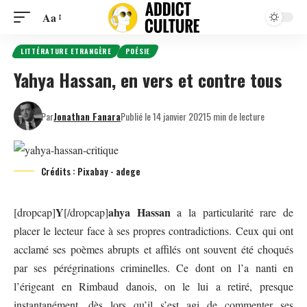
Aa
LITTÉRATURE ETRANGÈRE
POÉSIE
Yahya Hassan, en vers et contre tous
Par
Jonathan Fanara
Publié le 14 janvier 2021
5 min de lecture
Crédits : Pixabay - adege
Y
ahya Hassan
[dropcap]
[/dropcap]
a la particularité rare de
placer le lecteur face à ses propres contradictions. Ceux qui ont
acclamé ses poèmes abrupts et affilés ont souvent été choqués
par ses pérégrinations criminelles. Ce dont on l’a nanti en
l’érigeant en Rimbaud danois, on le lui a retiré, presque
instantanément, dès lors qu’il s’est agi de commenter ses