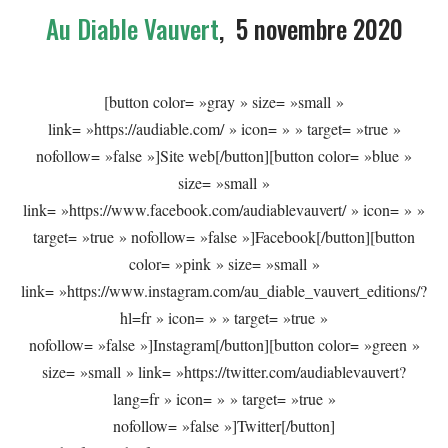
Au Diable Vauvert
, 5 novembre 2020
[button color= »gray » size= »small »
link= »https://audiable.com/ » icon= » » target= »true »
nofollow= »false »]Site web[/button][button color= »blue »
size= »small »
link= »https://www.facebook.com/audiablevauvert/ » icon= » »
target= »true » nofollow= »false »]Facebook[/button][button
color= »pink » size= »small »
link= »https://www.instagram.com/au_diable_vauvert_editions/?
hl=fr » icon= » » target= »true »
nofollow= »false »]Instagram[/button][button color= »green »
size= »small » link= »https://twitter.com/audiablevauvert?
lang=fr » icon= » » target= »true »
nofollow= »false »]Twitter[/button]