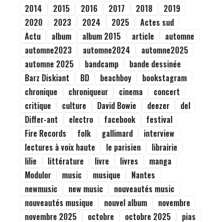
2014
2015
2016
2017
2018
2019
2020
2023
2024
2025
Actes sud
Actu
album
album 2015
article
automne
automne2023
automne2024
automne2025
automne 2025
bandcamp
bande dessinée
Barz Diskiant
BD
beachboy
bookstagram
chronique
chroniqueur
cinema
concert
critique
culture
David Bowie
deezer
del
Differ-ant
electro
facebook
festival
Fire Records
folk
gallimard
interview
lectures à voix haute
le parisien
librairie
lilie
littérature
livre
livres
manga
Modulor
music
musique
Nantes
newmusic
new music
nouveautés music
nouveautés musique
nouvel album
novembre
novembre 2025
octobre
octobre 2025
pias