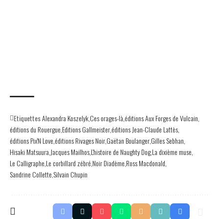
Etiquettes
Alexandra Koszelyk
Ces orages-là
éditions Aux Forges de Vulcain
éditions du Rouergue
Editions Gallmeister
éditions Jean-Claude Lattès
éditions Pix'N Love
éditions Rivages Noir
Gaëtan Boulanger
Gilles Sebhan
Hisaki Matsuura
Jacques Mailhos
L'histoire de Naughty Dog
La dixième muse
Le Calligraphe
Le corbillard zébré
Noir Diadème
Ross Macdonald
Sandrine Collette
Silvain Chupin