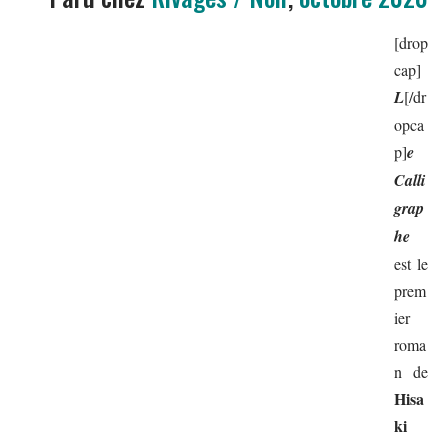
[drop
cap]
L
[/dr
opca
p]
e
Calli
grap
he
est le
prem
ier
roma
n de
Hisa
ki