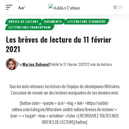
Aa
BRÈVES DE LECTURE
DOCUMENTS
LITTÉRATURE ETRANGÈRE
LITTÉRATURE FRANCOPHONE
Les brèves de lecture du 11 février
2021
Par
Marion Duboeuf
Publié le 11 février 2021
12 min de lecture
Tous les mois retrouvez les brèves de l’équipe de chroniqueurs littéraires.
L’occasion de revenir sur des lectures marquantes de ces derniers mois
[button color= »purple » size= »big » link= »https://addict-
culture.com/category/litterature-addict-culture/breves-de-lecture/ »
icon= » » target= »true » nofollow= »false »] RETROUVEZ TOUTES NOS
BREVES DE LECTURE[/button]