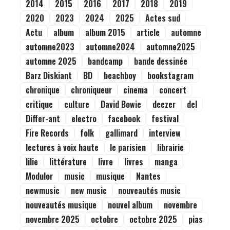
2014
2015
2016
2017
2018
2019
2020
2023
2024
2025
Actes sud
Actu
album
album 2015
article
automne
automne2023
automne2024
automne2025
automne 2025
bandcamp
bande dessinée
Barz Diskiant
BD
beachboy
bookstagram
chronique
chroniqueur
cinema
concert
critique
culture
David Bowie
deezer
del
Differ-ant
electro
facebook
festival
Fire Records
folk
gallimard
interview
lectures à voix haute
le parisien
librairie
lilie
littérature
livre
livres
manga
Modulor
music
musique
Nantes
newmusic
new music
nouveautés music
nouveautés musique
nouvel album
novembre
novembre 2025
octobre
octobre 2025
pias