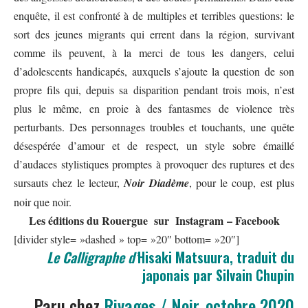
enquête, il est confronté à de multiples et terribles questions: le
sort des jeunes migrants qui errent dans la région, survivant
comme ils peuvent, à la merci de tous les dangers, celui
d’adolescents handicapés, auxquels s’ajoute la question de son
propre fils qui, depuis sa disparition pendant trois mois, n’est
plus le même, en proie à des fantasmes de violence très
perturbants. Des personnages troubles et touchants, une quête
désespérée d’amour et de respect, un style sobre émaillé
d’audaces stylistiques promptes à provoquer des ruptures et des
sursauts chez le lecteur,
Noir Diadème
, pour le coup, est plus
noir que noir.
Les éditions
du Rouergue
sur
Instagram
–
Facebook
[divider style= »dashed » top= »20″ bottom= »20″]
Le Calligraphe d’
Hisaki Matsuura, traduit du
japonais par Silvain Chupin
Paru chez
Rivages / Noir
,
octobre 2020