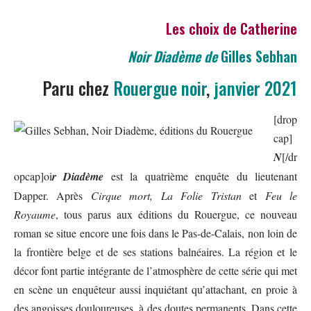
Les choix de Catherine
Noir Diadème de
Gilles Sebhan
Paru chez
Rouergue noir
,
janvier 2021
[drop
cap]
N
[/dr
opcap]oi
r Diadème
est la quatrième enquête du lieutenant
Dapper. Après
Cirque mort, La Folie Tristan
et
Feu le
Royaume
, tous parus aux éditions du Rouergue, ce nouveau
roman se situe encore une fois dans le Pas-de-Calais, non loin de
la frontière belge et de ses stations balnéaires. La région et le
décor font partie intégrante de l’atmosphère de cette série qui met
en scène un enquêteur aussi inquiétant qu’attachant, en proie à
des angoisses douloureuses, à des doutes permanents. Dans cette