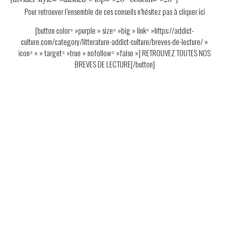
Pour retrouver l’ensemble de ces conseils n’hésitez pas à cliquer ici
[button color= »purple » size= »big » link= »https://addict-
culture.com/category/litterature-addict-culture/breves-de-lecture/ »
icon= » » target= »true » nofollow= »false »] RETROUVEZ TOUTES NOS
BREVES DE LECTURE[/button]