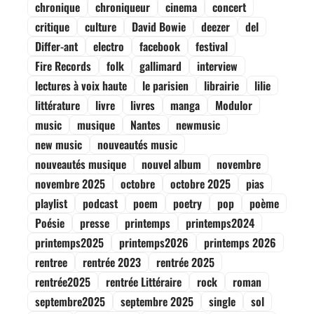
chronique
chroniqueur
cinema
concert
critique
culture
David Bowie
deezer
del
Differ-ant
electro
facebook
festival
Fire Records
folk
gallimard
interview
lectures à voix haute
le parisien
librairie
lilie
littérature
livre
livres
manga
Modulor
music
musique
Nantes
newmusic
new music
nouveautés music
nouveautés musique
nouvel album
novembre
novembre 2025
octobre
octobre 2025
pias
playlist
podcast
poem
poetry
pop
poème
Poésie
presse
printemps
printemps2024
printemps2025
printemps2026
printemps 2026
rentree
rentrée 2023
rentrée 2025
rentrée2025
rentrée Littéraire
rock
roman
septembre2025
septembre 2025
single
sol