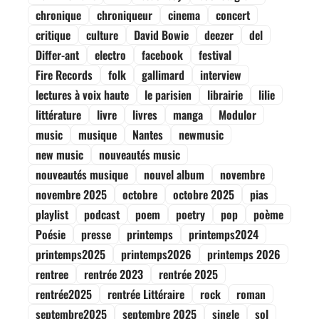
chronique
chroniqueur
cinema
concert
critique
culture
David Bowie
deezer
del
Differ-ant
electro
facebook
festival
Fire Records
folk
gallimard
interview
lectures à voix haute
le parisien
librairie
lilie
littérature
livre
livres
manga
Modulor
music
musique
Nantes
newmusic
new music
nouveautés music
nouveautés musique
nouvel album
novembre
novembre 2025
octobre
octobre 2025
pias
playlist
podcast
poem
poetry
pop
poème
Poésie
presse
printemps
printemps2024
printemps2025
printemps2026
printemps 2026
rentree
rentrée 2023
rentrée 2025
rentrée2025
rentrée Littéraire
rock
roman
septembre2025
septembre 2025
single
sol