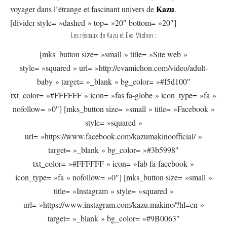
Kazu
voyager dans l’étrange et fascinant univers de
.
[divider style= »dashed » top= »20″ bottom= »20″]
Les réseaux de Kazu et Eva Michon :
[mks_button size= »small » title= »Site web »
style= »squared » url= »http://evamichon.com/video/adult-
baby » target= »_blank » bg_color= »#f5d100″
txt_color= »#FFFFFF » icon= »fas fa-globe » icon_type= »fa »
nofollow= »0″] [mks_button size= »small » title= »Facebook »
style= »squared »
url= »https://www.facebook.com/kazumakinoofficial/ »
target= »_blank » bg_color= »#3b5998″
txt_color= »#FFFFFF » icon= »fab fa-facebook »
icon_type= »fa » nofollow= »0″] [mks_button size= »small »
title= »Instagram » style= »squared »
url= »https://www.instagram.com/kazu.makino/?hl=en »
target= »_blank » bg_color= »#9B0063″