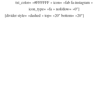
txt_color= »#FFFFFF » icon= »fab fa-instagram »
icon_type= »fa » nofollow= »0″]
[divider style= »dashed » top= »20″ bottom= »20″]