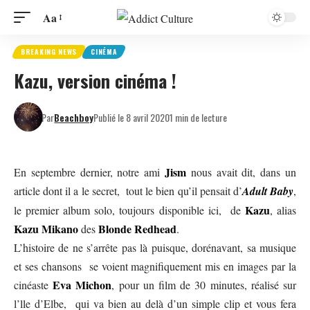
Aa
BREAKING NEWS
CINÉMA
Kazu, version cinéma !
Par
Beachboy
Publié le 8 avril 2020
1 min de lecture
Jism
En septembre dernier, notre ami
nous avait dit,
dans un
article
dont il a le secret, tout le bien qu’il pensait d’
A
dult Baby
,
Kazu
le premier album solo, toujours disponible
ici
, de
, alias
Kazu Mikano
Blonde Redhead
des
.
L’histoire de ne s’arrête pas là puisque, dorénavant, sa musique
et ses chansons se voient magnifiquement mis en images par la
Eva Michon
cinéaste
, pour un film de 30 minutes, réalisé sur
l’lle d’Elbe, qui va bien au delà d’un simple clip et vous fera