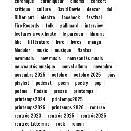
chronique
chroniqueur
cinema
concert
critique
culture
David Bowie
deezer
del
Differ-ant
electro
facebook
festival
Fire Records
folk
gallimard
interview
lectures à voix haute
le parisien
librairie
lilie
littérature
livre
livres
manga
Modulor
music
musique
Nantes
newmusic
new music
nouveautés music
nouveautés musique
nouvel album
novembre
novembre 2025
octobre
octobre 2025
pias
playlist
podcast
poem
poetry
pop
poème
Poésie
presse
printemps
printemps2024
printemps2025
printemps2026
printemps 2026
rentree
rentrée 2023
rentrée 2025
rentrée2025
rentrée Littéraire
rock
roman