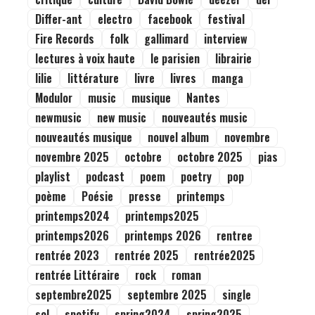
Differ-ant
electro
facebook
festival
Fire Records
folk
gallimard
interview
lectures à voix haute
le parisien
librairie
lilie
littérature
livre
livres
manga
Modulor
music
musique
Nantes
newmusic
new music
nouveautés music
nouveautés musique
nouvel album
novembre
novembre 2025
octobre
octobre 2025
pias
playlist
podcast
poem
poetry
pop
poème
Poésie
presse
printemps
printemps2024
printemps2025
printemps2026
printemps 2026
rentree
rentrée 2023
rentrée 2025
rentrée2025
rentrée Littéraire
rock
roman
septembre2025
septembre 2025
single
sol
spotify
spring2024
spring2025