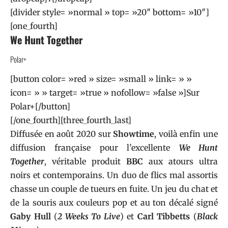
[divider style= »normal » top= »20″ bottom= »10″]
[one_fourth]
We Hunt Together
Polar+
[button color= »red » size= »small » link= » »
icon= » » target= »true » nofollow= »false »]Sur
Polar+[/button]
[/one_fourth][three_fourth_last]
Diffusée en août 2020 sur
Showtime
, voilà enfin une
diffusion française pour l’excellente
We Hunt
Together
, véritable produit
BBC
aux atours ultra
noirs et contemporains. Un duo de flics mal assortis
chasse un couple de tueurs en fuite. Un jeu du chat et
de la souris aux couleurs pop et au ton décalé signé
Gaby Hull
(
2 Weeks To Live
) et
Carl Tibbetts
(
Black