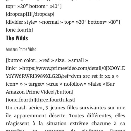
top= »20″ bottom= »10″]
[dropcap]11[/dropcap]
[divider style= »normal » top= »20″ bottom= »10″]
[one_fourth]
The Wilds
Amazon Prime Video
[button color= »red » size= »small »
link= »https://www.primevideo.com/detail/0JXO0Y1E
Y6YW6RWRI3989XLG2B/ref=dvm_src_ret_fr_xx_s »
icon= » » target= »true » nofollow= »false »]Sur
Amazon Prime Video[/button]
[/one_fourth][three_fourth_last]
Un crash aérien, 9 jeunes filles survivantes sur une
île apparemment déserte. Toutes différentes, elles
réagissent à la situation extrême chacune à sa