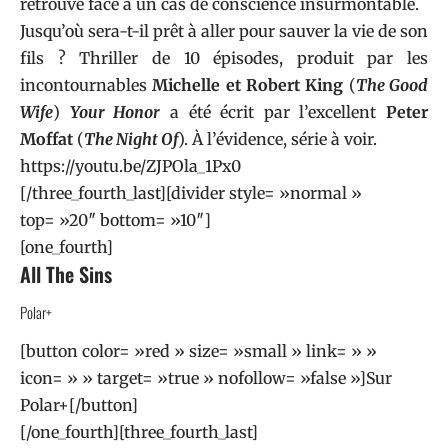
retrouve face à un cas de conscience insurmontable.
Jusqu’où sera-t-il prêt à aller pour sauver la vie de son
fils ? Thriller de 10 épisodes, produit par les
incontournables
Michelle et Robert King
(
The Good
Wife
)
Your Honor
a été écrit par l’excellent
Peter
Moffat
(
The Night Of
). À l’évidence, série à voir.
https://youtu.be/ZJPOla_1Px0
[/three_fourth_last][divider style= »normal »
top= »20″ bottom= »10″]
[one_fourth]
All The Sins
Polar+
[button color= »red » size= »small » link= » »
icon= » » target= »true » nofollow= »false »]Sur
Polar+[/button]
[/one_fourth][three_fourth_last]