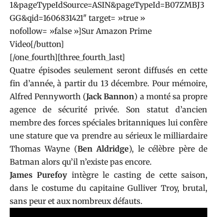
1&pageTypeIdSource=ASIN&pageTypeId=B07ZMBJ3
GG&qid=1606831421″ target= »true »
nofollow= »false »]Sur Amazon Prime
Video[/button]
[/one_fourth][three_fourth_last]
Quatre épisodes seulement seront diffusés en cette
fin d’année, à partir du 13 décembre. Pour mémoire,
Alfred Pennyworth (
Jack Bannon
) a monté sa propre
agence de sécurité privée. Son statut d’ancien
membre des forces spéciales britanniques lui confère
une stature que va prendre au sérieux le milliardaire
Thomas Wayne (
Ben Aldridge
), le célèbre père de
Batman alors qu’il n’existe pas encore.
James Purefoy
intègre le casting de cette saison,
dans le costume du capitaine Gulliver Troy, brutal,
sans peur et aux nombreux défauts.