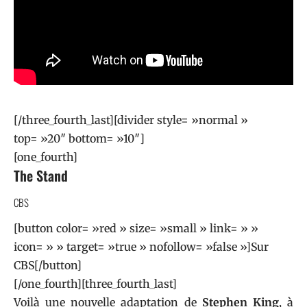
[/three_fourth_last][divider style= »normal »
top= »20″ bottom= »10″]
[one_fourth]
The Stand
CBS
[button color= »red » size= »small » link= » »
icon= » » target= »true » nofollow= »false »]Sur
CBS[/button]
[/one_fourth][three_fourth_last]
Voilà une nouvelle adaptation de
Stephen King
, à