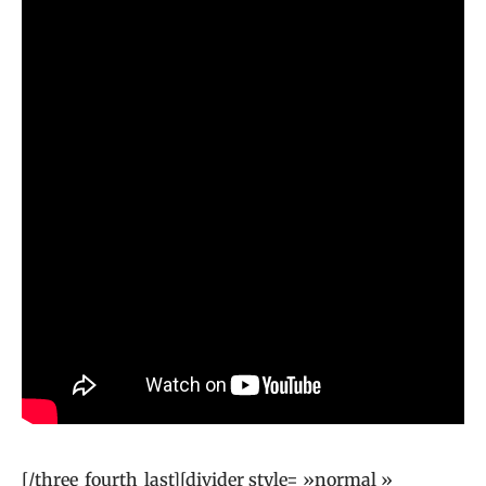
[/three_fourth_last][divider style= »normal »