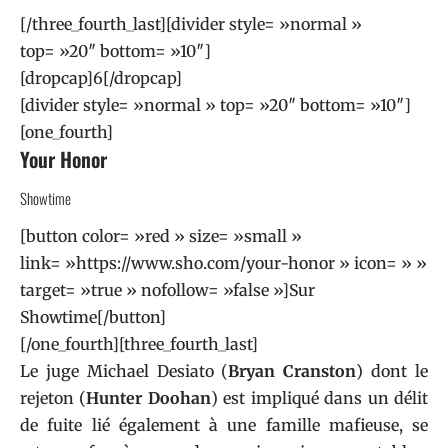
[/three_fourth_last][divider style= »normal »
top= »20″ bottom= »10″]
[dropcap]6[/dropcap]
[divider style= »normal » top= »20″ bottom= »10″]
[one_fourth]
Your Honor
Showtime
[button color= »red » size= »small »
link= »https://www.sho.com/your-honor » icon= » »
target= »true » nofollow= »false »]Sur
Showtime[/button]
[/one_fourth][three_fourth_last]
Le juge Michael Desiato (
Bryan Cranston
) dont le
rejeton (
Hunter Doohan
) est impliqué dans un délit
de fuite lié également à une famille mafieuse, se