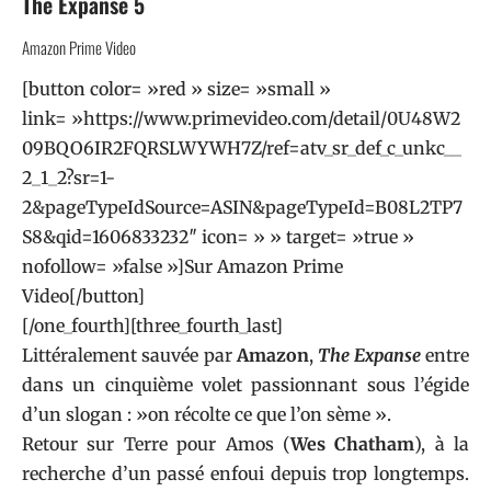
The Expanse 5
Amazon Prime Video
[button color= »red » size= »small »
link= »https://www.primevideo.com/detail/0U48W2
09BQO6IR2FQRSLWYWH7Z/ref=atv_sr_def_c_unkc__
2_1_2?sr=1-
2&pageTypeIdSource=ASIN&pageTypeId=B08L2TP7
S8&qid=1606833232″ icon= » » target= »true »
nofollow= »false »]Sur Amazon Prime
Video[/button]
[/one_fourth][three_fourth_last]
Littéralement sauvée par
Amazon
,
The Expanse
entre
dans un cinquième volet passionnant sous l’égide
d’un slogan : »on récolte ce que l’on sème ».
Retour sur Terre pour Amos (
Wes Chatham
), à la
recherche d’un passé enfoui depuis trop longtemps.