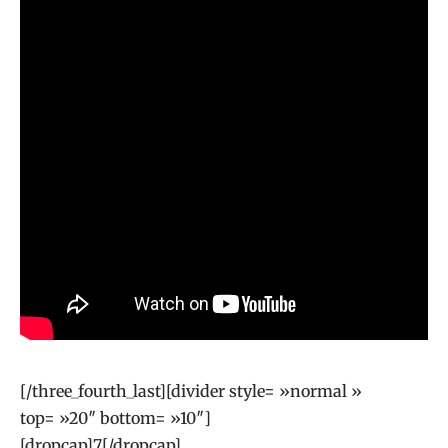
[/three_fourth_last][divider style= »normal »
top= »20″ bottom= »10″]
[dropcap]7[/dropcap]