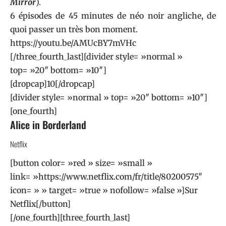
Mirror
).
6 épisodes de 45 minutes de néo noir angliche, de
quoi passer un très bon moment.
https://youtu.be/AMUcBY7mVHc
[/three_fourth_last][divider style= »normal »
top= »20″ bottom= »10″]
[dropcap]10[/dropcap]
[divider style= »normal » top= »20″ bottom= »10″]
[one_fourth]
Alice in Borderland
Netflix
[button color= »red » size= »small »
link= »https://www.netflix.com/fr/title/80200575″
icon= » » target= »true » nofollow= »false »]Sur
Netflix[/button]
[/one_fourth][three_fourth_last]