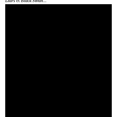
Liars
et
Black Swan
…