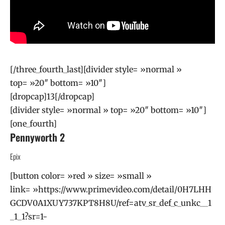
[/three_fourth_last][divider style= »normal »
top= »20″ bottom= »10″]
[dropcap]13[/dropcap]
[divider style= »normal » top= »20″ bottom= »10″]
[one_fourth]
Pennyworth 2
Epix
[button color= »red » size= »small »
link= »https://www.primevideo.com/detail/0H7LHH
GCDV0A1XUY737KPT8H8U/ref=atv_sr_def_c_unkc__1
_1_1?sr=1-