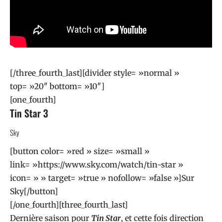
[/three_fourth_last][divider style= »normal »
top= »20″ bottom= »10″]
[one_fourth]
Tin Star 3
Sky
[button color= »red » size= »small »
link= »https://www.sky.com/watch/tin-star »
icon= » » target= »true » nofollow= »false »]Sur
Sky[/button]
[/one_fourth][three_fourth_last]
Dernière saison pour
Tin Star
, et cette fois direction