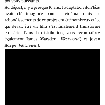
pouvoirs puissants.
Au départ, il y a presque 10 ans, l’adaptation du Fléau
avait été imaginée pour le cinéma, mais les
rebondissements de ce projet ont été nombreux et lce
qui devait être un film s’est finalement transformé
en série. Dans la distribution, vous reconnaîtrez
également
James Marsden
(
Westworld
) et
Jovan
Adepo
(
Watchmen
).