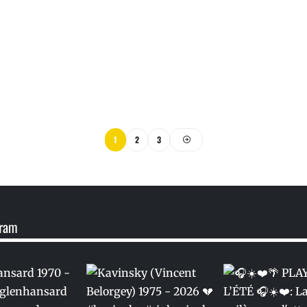
1
2
3
gram