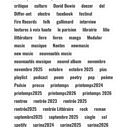
critique
culture
David Bowie
deezer
del
Differ-ant
electro
facebook
festival
Fire Records
folk
gallimard
interview
lectures à voix haute
le parisien
librairie
lilie
littérature
livre
livres
manga
Modulor
music
musique
Nantes
newmusic
new music
nouveautés music
nouveautés musique
nouvel album
novembre
novembre 2025
octobre
octobre 2025
pias
playlist
podcast
poem
poetry
pop
poème
Poésie
presse
printemps
printemps2024
printemps2025
printemps2026
printemps 2026
rentree
rentrée 2023
rentrée 2025
rentrée2025
rentrée Littéraire
rock
roman
septembre2025
septembre 2025
single
sol
spotify
spring2024
spring2025
spring2026