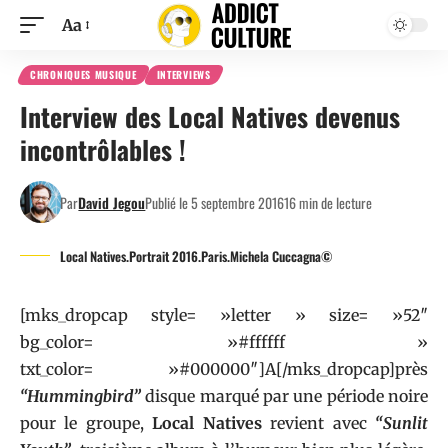
Aa
CHRONIQUES MUSIQUE
INTERVIEWS
Interview des Local Natives devenus
incontrôlables !
Par
David Jegou
Publié le 5 septembre 2016
16 min de lecture
Local Natives.Portrait 2016.Paris.Michela Cuccagna©
[mks_dropcap style= »letter » size= »52″
bg_color= »#ffffff »
txt_color= »#000000″]A[/mks_dropcap]près
“Hummingbird”
disque marqué par une période noire
pour le groupe,
Local Natives
revient avec
“Sunlit