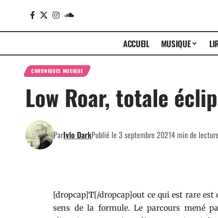
ACCUEIL
MUSIQUE
LI
CHRONIQUES MUSIQUE
Low Roar, totale écli
Par
Ivlo Dark
Publié le 3 septembre 2021
4 min de lectur
[dropcap]
T
[/dropcap]out ce qui est rare est
sens de la formule. Le parcours mené p