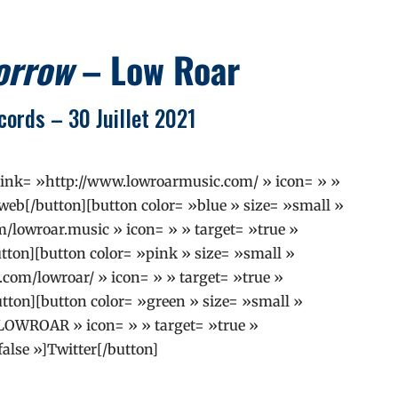
orrow
– Low Roar
ords – 30 Juillet 2021
 link= »http://www.lowroarmusic.com/ » icon= » »
 web[/button][button color= »blue » size= »small »
/lowroar.music » icon= » » target= »true »
tton][button color= »pink » size= »small »
com/lowroar/ » icon= » » target= »true »
tton][button color= »green » size= »small »
m/LOWROAR » icon= » » target= »true »
alse »]Twitter[/button]