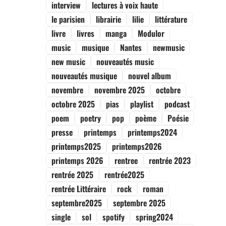
interview
lectures à voix haute
le parisien
librairie
lilie
littérature
livre
livres
manga
Modulor
music
musique
Nantes
newmusic
new music
nouveautés music
nouveautés musique
nouvel album
novembre
novembre 2025
octobre
octobre 2025
pias
playlist
podcast
poem
poetry
pop
poème
Poésie
presse
printemps
printemps2024
printemps2025
printemps2026
printemps 2026
rentree
rentrée 2023
rentrée 2025
rentrée2025
rentrée Littéraire
rock
roman
septembre2025
septembre 2025
single
sol
spotify
spring2024