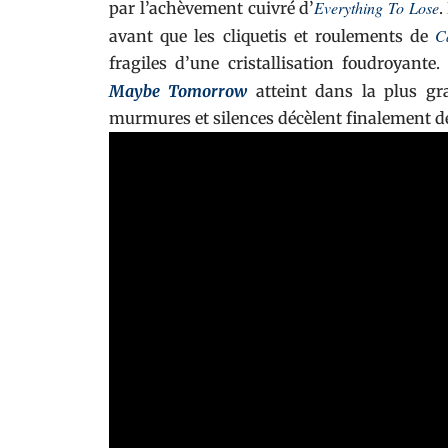
Everything To Lose
par l’achèvement cuivré d’
.
C
avant que les cliquetis et roulements de
fragiles d’une cristallisation foudroyante. 
Maybe Tomorrow
atteint dans la plus gra
murmures et silences décèlent finalement d