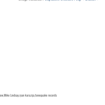
row
Mike Lindsay
ryan karazija
tonequake records