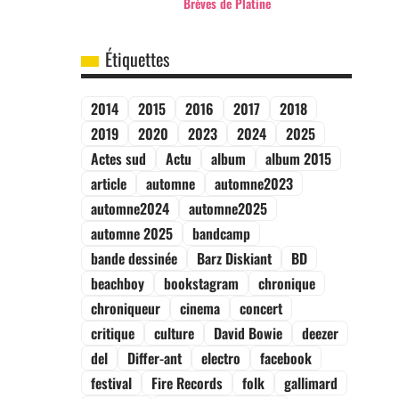
Brèves de Platine
Étiquettes
2014
2015
2016
2017
2018
2019
2020
2023
2024
2025
Actes sud
Actu
album
album 2015
article
automne
automne2023
automne2024
automne2025
automne 2025
bandcamp
bande dessinée
Barz Diskiant
BD
beachboy
bookstagram
chronique
chroniqueur
cinema
concert
critique
culture
David Bowie
deezer
del
Differ-ant
electro
facebook
festival
Fire Records
folk
gallimard