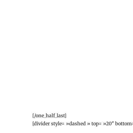
[/one_half_last]
[divider style= »dashed » top= »20″ bottom