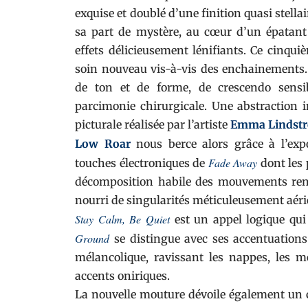
exquise et doublé d’une finition quasi stella
sa part de mystère, au cœur d’un épatant 
effets délicieusement lénifiants. Ce cinqu
soin nouveau vis-à-vis des enchainements. 
de ton et de forme, de crescendo sensib
parcimonie chirurgicale. Une abstraction 
picturale réalisée par l’artiste
Emma Lindst
Low Roar
nous berce alors grâce à l’expo
Fade Away
touches électroniques de
dont les 
décomposition habile des mouvements ren
nourri de singularités méticuleusement aér
Stay Calm, Be Quiet
est un appel logique qui
Ground
se distingue avec ses accentuation
mélancolique, ravissant les nappes, les 
accents oniriques.
La nouvelle mouture dévoile également un co