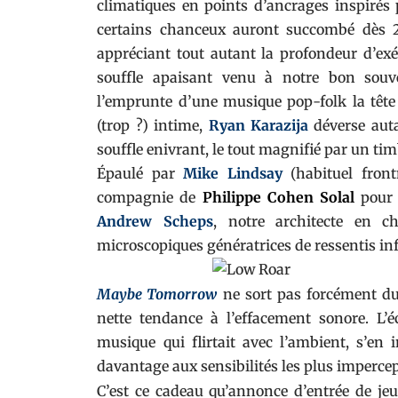
climatiques en points d’ancrages inspirés 
certains chanceux auront succombé dès 2
appréciant tout autant la profondeur d’exé
souffle apaisant venu à notre bon sou
l’emprunte d’une musique pop-folk la tête 
(trop ?) intime,
Ryan Karazija
déverse auta
souffle enivrant, le tout magnifié par un ti
Épaulé par
Mike Lindsay
(habituel fro
compagnie de
Philippe Cohen Solal
pour 
Andrew Scheps
, notre architecte en c
microscopiques génératrices de ressentis i
Maybe Tomorrow
ne sort pas forcément du
nette tendance à l’effacement sonore. L’
musique qui flirtait avec l’ambient, s’e
davantage aux sensibilités les plus impercep
C’est ce cadeau qu’annonce d’entrée de je