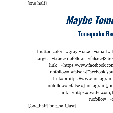
[one_half]
Maybe Tom
Tonequake Rec
[button color= »gray » size= »small »
target= »true » nofollow= »false »]Site
link= »https://www.facebook.com
nofollow= »false »]Facebook[/bu
link= »https://www.instagram.
nofollow= »false »]Instagram[/bu
link= »https://twitter.co
nofollow= »f
[/one_half][one_half_last]