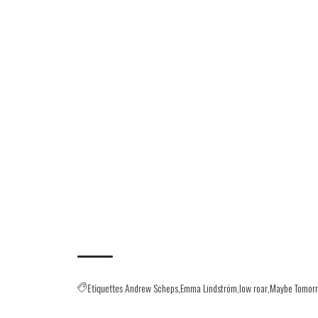
Etiquettes
Andrew Scheps
Emma Lindström
low roar
Maybe Tomor