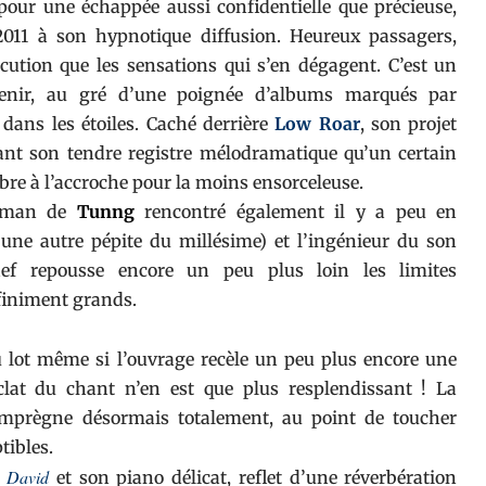
pour une échappée aussi confidentielle que précieuse,
011 à son hypnotique diffusion. Heureux passagers,
cution que les sensations qui s’en dégagent. C’est un
venir, au gré d’une poignée d’albums marqués par
dans les étoiles. Caché derrière
Low Roar
, son projet
nt son tendre registre mélodramatique qu’un certain
mbre à l’accroche pour la moins ensorceleuse.
ntman de
Tunng
rencontré également il y a peu en
une autre pépite du millésime) et l’ingénieur du son
hef repousse encore un peu plus loin les limites
nfiniment grands.
 lot même si l’ouvrage recèle un peu plus encore une
éclat du chant n’en est que plus resplendissant ! La
n imprègne désormais totalement, au point de toucher
tibles.
David
u
et son piano délicat, reflet d’une réverbération