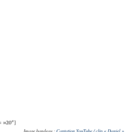
= »20″]
Image bandeau :
Captation YouTube / clip « Daniel »