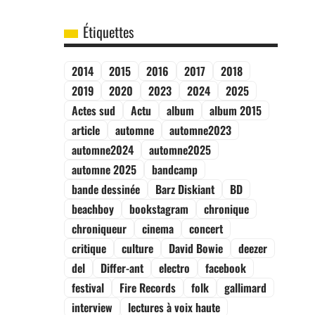
Étiquettes
2014
2015
2016
2017
2018
2019
2020
2023
2024
2025
Actes sud
Actu
album
album 2015
article
automne
automne2023
automne2024
automne2025
automne 2025
bandcamp
bande dessinée
Barz Diskiant
BD
beachboy
bookstagram
chronique
chroniqueur
cinema
concert
critique
culture
David Bowie
deezer
del
Differ-ant
electro
facebook
festival
Fire Records
folk
gallimard
interview
lectures à voix haute