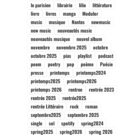
le parisien
librairie
lilie
littérature
livre
livres
manga
Modulor
music
musique
Nantes
newmusic
new music
nouveautés music
nouveautés musique
nouvel album
novembre
novembre 2025
octobre
octobre 2025
pias
playlist
podcast
poem
poetry
pop
poème
Poésie
presse
printemps
printemps2024
printemps2025
printemps2026
printemps 2026
rentree
rentrée 2023
rentrée 2025
rentrée2025
rentrée Littéraire
rock
roman
septembre2025
septembre 2025
single
sol
spotify
spring2024
spring2025
spring2026
spring 2026