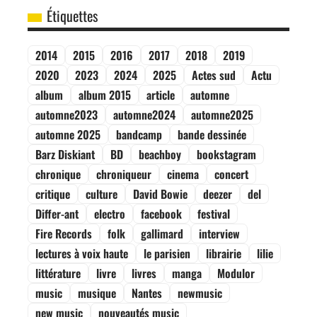
Étiquettes
2014
2015
2016
2017
2018
2019
2020
2023
2024
2025
Actes sud
Actu
album
album 2015
article
automne
automne2023
automne2024
automne2025
automne 2025
bandcamp
bande dessinée
Barz Diskiant
BD
beachboy
bookstagram
chronique
chroniqueur
cinema
concert
critique
culture
David Bowie
deezer
del
Differ-ant
electro
facebook
festival
Fire Records
folk
gallimard
interview
lectures à voix haute
le parisien
librairie
lilie
littérature
livre
livres
manga
Modulor
music
musique
Nantes
newmusic
new music
nouveautés music