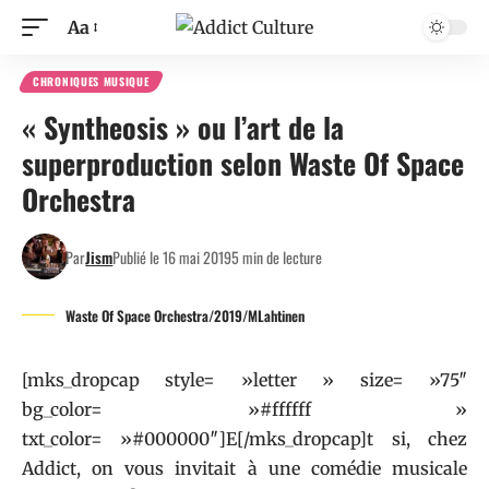
Aa
CHRONIQUES MUSIQUE
« Syntheosis » ou l’art de la
superproduction selon Waste Of Space
Orchestra
Par
Jism
Publié le 16 mai 2019
5 min de lecture
Waste Of Space Orchestra/2019/MLahtinen
[mks_dropcap style= »letter » size= »75″
bg_color= »#ffffff »
txt_color= »#000000″]E[/mks_dropcap]t si, chez
Addict, on vous invitait à une comédie musicale