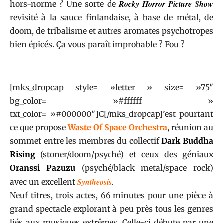
Rocky Horror Picture Show
hors-norme ? Une sorte de
revisité à la sauce finlandaise, à base de métal, de
doom, de tribalisme et autres aromates psychotropes
bien épicés. Ça vous paraît improbable ? Fou ?
[mks_dropcap style= »letter » size= »75″
bg_color= »#ffffff »
txt_color= »#000000″]C[/mks_dropcap]’est pourtant
ce que propose
Waste Of Space Orchestra
, réunion au
sommet entre les membres du collectif
Dark Buddha
Rising
(stoner/doom/psyché) et ceux des géniaux
Oranssi Pazuzu
(psyché/black metal/space rock)
Syntheosis
avec un excellent
.
Neuf titres, trois actes, 66 minutes pour une pièce à
grand spectacle explorant à peu près tous les genres
liés aux musiques extrêmes. Celle-ci débute par une