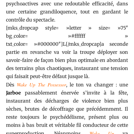
psychoactives avec une redoutable efficacité, dans
une certaine grandiloquence, tout en gardant le
contrôle du spectacle.
[mks_dropcap style= »letter » size= »75″
bg_color= »#ffffff »
txt_color= »#000000″]L[/mks_dropcap]a seconde
partie en revanche va voir la troupe déployer son
savoir-faire de façon bien plus optimale en abordant
des terrains plus chaotiques, instaurant une tension
qui faisait peut-être défaut jusque là.
Wake Up The Possessor
Dès
, le ton va changer : une
Jarboe
passablement énervée s’invite à la fête,
instaurant des décharges de violence bien plus
sèches, brutes de décoffrage que précédemment. Il
reste toujours le psychédélisme, présent plus ou
moins à bas bruit et véritable fil conducteur de cette
Wake Up
superproduction. Néanmoins
va