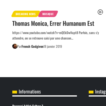
BREAKING NEWS
MUSIQUE
Thomas Monica, Errer Humanum Est
https://www.youtube.com/watch?v=mQEkDwVupt8 Parfois, sans s'y
attendre, on se retrouve saisi par une chanson…
Par
French Godgiven
18 janvier 2019
Informations
Insta
Pourquoi Addict-Culture ?