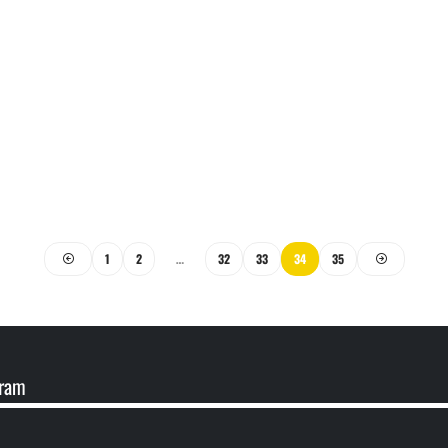
1
2
…
32
33
34
35
gram