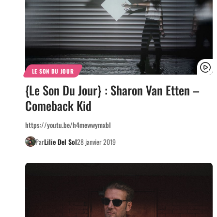
LE SON DU JOUR
{Le Son Du Jour} : Sharon Van Etten –
Comeback Kid
https://youtu.be/h4mewwymxbI
Par
Lilie Del Sol
28 janvier 2019