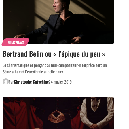
INTERVIEWS
Bertrand Belin ou « l’épique du peu »
Le charismatique et perçant auteur-compositeur-interprète sort un
6ème album à l’eurythmie subtile dans…
Par
Christophe Gatschiné
24 janvier 2019