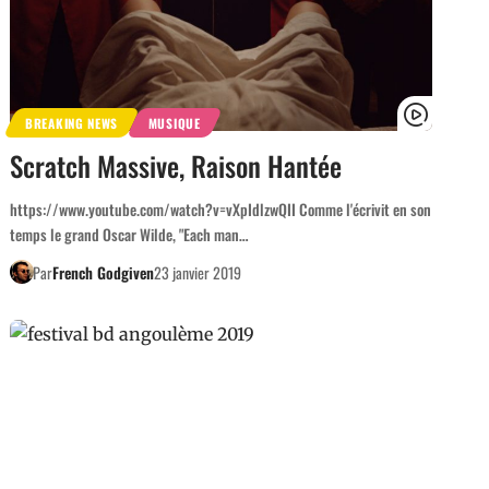
BREAKING NEWS
MUSIQUE
Scratch Massive, Raison Hantée
https://www.youtube.com/watch?v=vXpIdlzwQII Comme l'écrivit en son
temps le grand Oscar Wilde, "Each man…
Par
French Godgiven
23 janvier 2019