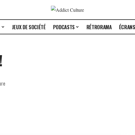
E
JEUX DE SOCIÉTÉ
PODCASTS
RÉTRORAMA
ÉCRAN
!
ure