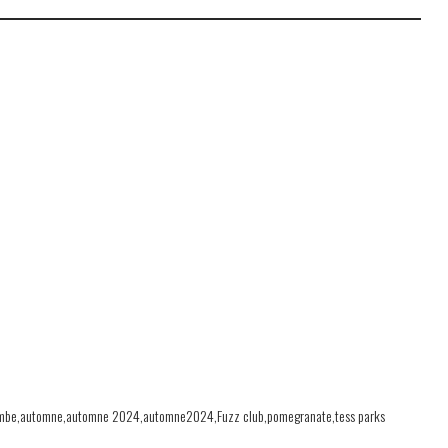
mbe
automne
automne 2024
automne2024
Fuzz club
pomegranate
tess parks