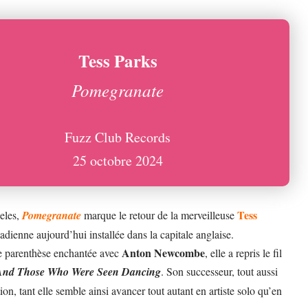
Tess Parks
Pomegranate
Fuzz Club Records
25 octobre 2024
Tess
geles,
Pomegranate
marque le retour de la merveilleuse
nadienne aujourd’hui installée dans la capitale anglaise.
Anton Newcombe
e parenthèse enchantée avec
, elle a repris le fil
And Those Who Were Seen Dancing
. Son successeur, tout aussi
on, tant elle semble ainsi avancer tout autant en artiste solo qu’en