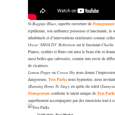
Si
Bagpipe Blues
, superbe ouverture de
Pomegranate
reptilienne, son ambiance poisseuse et lancinante, la s
inhabituels et d’interventions extérieures comme celle
Oscar ‘SHOLTO’ Robertson
sur le fascinant
Charlie
Pianos, synthés et flutes ont ainsi le beau rôle et d
aussi belles que cabossées, comme une envie de diffus
de cicatrices.
Lemon Poppy
ou
Crown Shy
nous donne l’impression 
Tess Parks
dangereuse,
nous hypnotise, nous invitant
(
Running Home To Sing
), en quête du soleil (
Sunnysi
Tess Park
Pomegranate
confirme le talent unique de
superbement accompagnée par des musiciens tout à so
Crédit photo : Ruari Meehan