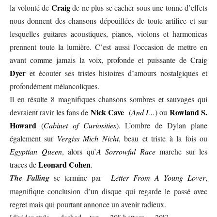
Craig
la volonté de
de ne plus se cacher sous une tonne d’effets
nous donnent des chansons dépouillées de toute artifice et sur
lesquelles guitares acoustiques, pianos, violons et harmonicas
prennent toute la lumière. C’est aussi l’occasion de mettre en
avant comme jamais la voix, profonde et puissante de
Craig
Dyer
et écouter ses tristes histoires d’amours nostalgiques et
profondément mélancoliques.
Il en résulte 8 magnifiques chansons sombres et sauvages qui
Nick Cave
Rowland S.
devraient ravir les fans de
(
And
I…
) ou
Howard
(
Cabinet of Curiosities
). L’ombre de Dylan plane
également sur
Vergiss Mich Nicht
, beau et triste à la fois ou
Egyptian Queen
, alors qu’
A Sorrowful Race
marche sur les
Leonard Cohen
traces de
.
The Falling
se termine par
Letter From A Young Lover
,
magnifique conclusion d’un disque qui regarde le passé avec
regret mais qui pourtant annonce un avenir radieux.