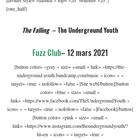
[divider style= »dashed » top= »20″ bottom= »20″]
[one_half]
The Falling
– The Underground Youth
Fuzz Club
– 12 mars 2021
[button color= »gray » size= »small » link= »https://the-
underground-youth.bandcamp.com/music » icon= » »
target= »true » nofollow= »false »]Site web[/button][button
color= »blue » size= »small »
link= »https://www.facebook.com/TheUndergroundYouth »
icon= » » target= »true » nofollow= »false »]Facebook[/button]
[button color= »pink » size= »small »
link= »https://www.instagram.com/theundergroundyouth/?
hl=en » icon= » » target= »true »