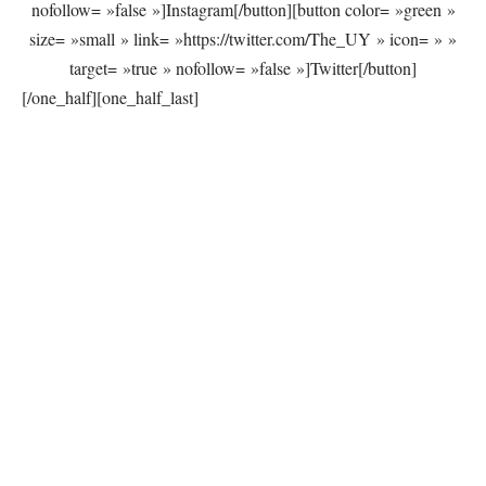
nofollow= »false »]Instagram[/button][button color= »green »
size= »small » link= »https://twitter.com/The_UY » icon= » »
target= »true » nofollow= »false »]Twitter[/button]
[/one_half][one_half_last]