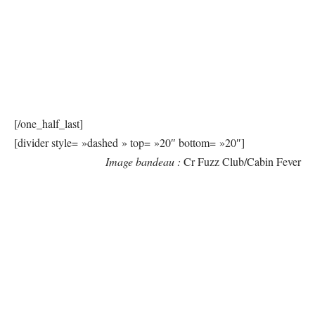
[/one_half_last]
[divider style= »dashed » top= »20″ bottom= »20″]
Image bandeau :
Cr Fuzz Club/Cabin Fever