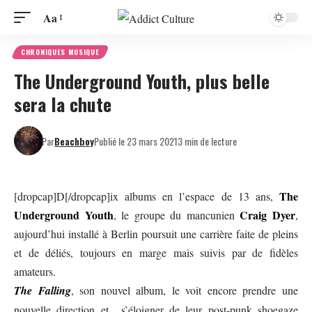
Aa
CHRONIQUES MUSIQUE
The Underground Youth, plus belle
sera la chute
Par
Beachboy
Publié le 23 mars 2021
3 min de lecture
The
[dropcap]D[/dropcap]ix albums en l’espace de 13 ans,
Underground Youth
Craig Dyer
, le groupe du mancunien
,
aujourd’hui installé à Berlin poursuit une carrière faite de pleins
et de déliés, toujours en marge mais suivis par de fidèles
amateurs.
The Falling
, son nouvel album, le voit encore prendre une
nouvelle direction et s’éloigner de leur post-punk shoegaze