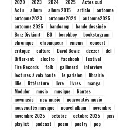
2020
2023
2024
2025
Actes sud
Actu
album
album 2015
article
automne
automne2023
automne2024
automne2025
automne 2025
bandcamp
bande dessinée
Barz Diskiant
BD
beachboy
bookstagram
chronique
chroniqueur
cinema
concert
critique
culture
David Bowie
deezer
del
Differ-ant
electro
facebook
festival
Fire Records
folk
gallimard
interview
lectures à voix haute
le parisien
librairie
lilie
littérature
livre
livres
manga
Modulor
music
musique
Nantes
newmusic
new music
nouveautés music
nouveautés musique
nouvel album
novembre
novembre 2025
octobre
octobre 2025
pias
playlist
podcast
poem
poetry
pop