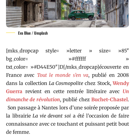
Eva Blue / Unsplash
[mks_dropcap style= »letter » size= »85″
bg_color= »#ffffff »
txt_color= »#D44E50″]D[/mks_dropcap]écouverte en
France avec
Tout le monde s’en va
, publié en 2008
dans la collection
La Cosmopolite
chez Stock,
Wendy
Guerra
revient en cette rentrée littéraire avec
Un
dimanche de révolution
, publié chez
Buchet-Chastel
.
Son passage à Nantes lors d’une soirée proposée par
la librairie
La vie devant soi
a été l’occasion de faire
connaissance avec ce touchant et puissant petit bout
de femme.