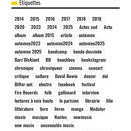
Étiquettes
2014
2015
2016
2017
2018
2019
2020
2023
2024
2025
Actes sud
Actu
album
album 2015
article
automne
automne2023
automne2024
automne2025
automne 2025
bandcamp
bande dessinée
Barz Diskiant
BD
beachboy
bookstagram
chronique
chroniqueur
cinema
concert
critique
culture
David Bowie
deezer
del
Differ-ant
electro
facebook
festival
Fire Records
folk
gallimard
interview
lectures à voix haute
le parisien
librairie
lilie
littérature
livre
livres
manga
Modulor
music
musique
Nantes
newmusic
new music
nouveautés music