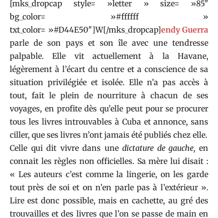
[mks_dropcap style= »letter » size= »85″
bg_color= »#ffffff »
txt_color= »#D44E50″]W[/mks_dropcap]
endy Guerra
parle de son pays et son île avec une tendresse
palpable. Elle vit actuellement à la Havane,
légèrement à l’écart du centre et a conscience de sa
situation privilégiée et isolée. Elle n’a pas accès à
tout, fait le plein de nourriture à chacun de ses
voyages, en profite dès qu’elle peut pour se procurer
tous les livres introuvables à Cuba et annonce, sans
ciller, que ses livres n’ont jamais été publiés chez elle.
Celle qui dit vivre dans une
dictature de gauche,
en
connait les règles non officielles. Sa mère lui disait :
« Les auteurs c’est comme la lingerie, on les garde
tout près de soi et on n’en parle pas à l’extérieur ».
Lire est donc possible, mais en cachette, au gré des
trouvailles et des livres que l’on se passe de main en