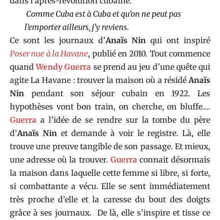
dans l’après-révolution cubaine.
Comme Cuba est à Cuba et qu’on ne peut pas
l’emporter ailleurs, j’y reviens.
Ce sont les journaux d’
Anaïs Nin
qui ont inspiré
Poser nue à la Havane
, publié en 2010. Tout commence
quand
Wendy Guerra
se prend au jeu d’une quête qui
agite La Havane : trouver la maison où a résidé
Anaïs
Nin
pendant son séjour cubain en 1922. Les
hypothèses vont bon train, on cherche, on bluffe….
Guerra
a l’idée de se rendre sur la tombe du père
d’
Anaïs Nin
et demande à voir le registre. Là, elle
trouve une preuve tangible de son passage. Et mieux,
une adresse où la trouver.
Guerra
connait désormais
la maison dans laquelle cette femme si libre, si forte,
si combattante a vécu. Elle se sent immédiatement
très proche d’elle et la caresse du bout des doigts
grâce à ses journaux. De là, elle s’inspire et tisse ce