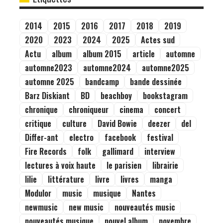
Étiquettes
2014
2015
2016
2017
2018
2019
2020
2023
2024
2025
Actes sud
Actu
album
album 2015
article
automne
automne2023
automne2024
automne2025
automne 2025
bandcamp
bande dessinée
Barz Diskiant
BD
beachboy
bookstagram
chronique
chroniqueur
cinema
concert
critique
culture
David Bowie
deezer
del
Differ-ant
electro
facebook
festival
Fire Records
folk
gallimard
interview
lectures à voix haute
le parisien
librairie
lilie
littérature
livre
livres
manga
Modulor
music
musique
Nantes
newmusic
new music
nouveautés music