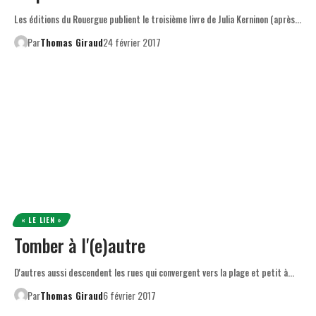
Les éditions du Rouergue publient le troisième livre de Julia Kerninon (après…
Par
Thomas Giraud
24 février 2017
« LE LIEN »
Tomber à l'(e)autre
D'autres aussi descendent les rues qui convergent vers la plage et petit à…
Par
Thomas Giraud
6 février 2017