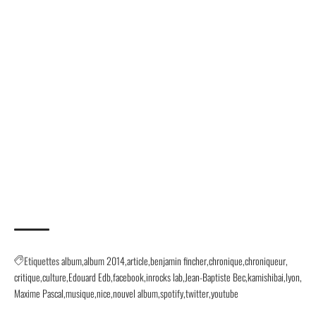
Etiquettes
album
album 2014
article
benjamin fincher
chronique
chroniqueur
critique
culture
Edouard Edb
facebook
inrocks lab
Jean-Baptiste Bec
kamishibai
lyon
Maxime Pascal
musique
nice
nouvel album
spotify
twitter
youtube