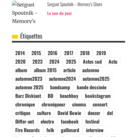
Serguei Spoutnik – Memory’s Shore
Le son du jour
Étiquettes
2014
2015
2016
2017
2018
2019
2020
2023
2024
2025
Actes sud
Actu
album
album 2015
article
automne
automne2023
automne2024
automne2025
automne 2025
bandcamp
bande dessinée
Barz Diskiant
BD
beachboy
bookstagram
chronique
chroniqueur
cinema
concert
critique
culture
David Bowie
deezer
del
Differ-ant
electro
facebook
festival
Fire Records
folk
gallimard
interview