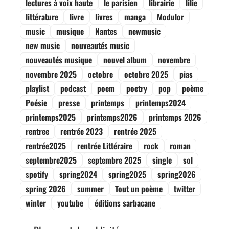
lectures à voix haute
le parisien
librairie
lilie
littérature
livre
livres
manga
Modulor
music
musique
Nantes
newmusic
new music
nouveautés music
nouveautés musique
nouvel album
novembre
novembre 2025
octobre
octobre 2025
pias
playlist
podcast
poem
poetry
pop
poème
Poésie
presse
printemps
printemps2024
printemps2025
printemps2026
printemps 2026
rentree
rentrée 2023
rentrée 2025
rentrée2025
rentrée Littéraire
rock
roman
septembre2025
septembre 2025
single
sol
spotify
spring2024
spring2025
spring2026
spring 2026
summer
Tout un poème
twitter
winter
youtube
éditions sarbacane