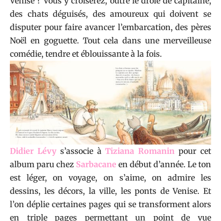
Venise ? Vous y croiserez, outre le drôle de capitaine,
des chats déguisés, des amoureux qui doivent se
disputer pour faire avancer l’embarcation, des pères
Noël en goguette. Tout cela dans une merveilleuse
comédie, tendre et éblouissante à la fois.
Didier Lévy
s’associe à
Tiziana Romanin
pour cet
album paru chez
Sarbacane
en début d’année. Le ton
est léger, on voyage, on s’aime, on admire les
dessins, les décors, la ville, les ponts de Venise. Et
l’on déplie certaines pages qui se transforment alors
en triple pages permettant un point de vue