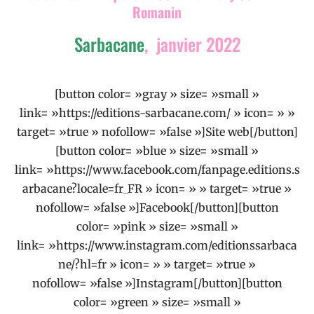
Romanin
Sarbacane
, janvier 2022
[button color= »gray » size= »small »
link= »https://editions-sarbacane.com/ » icon= » »
target= »true » nofollow= »false »]Site web[/button]
[button color= »blue » size= »small »
link= »https://www.facebook.com/fanpage.editions.s
arbacane?locale=fr_FR » icon= » » target= »true »
nofollow= »false »]Facebook[/button][button
color= »pink » size= »small »
link= »https://www.instagram.com/editionssarbaca
ne/?hl=fr » icon= » » target= »true »
nofollow= »false »]Instagram[/button][button
color= »green » size= »small »