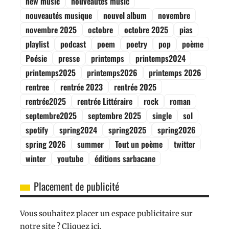
new music
nouveautés music
nouveautés musique
nouvel album
novembre
novembre 2025
octobre
octobre 2025
pias
playlist
podcast
poem
poetry
pop
poème
Poésie
presse
printemps
printemps2024
printemps2025
printemps2026
printemps 2026
rentree
rentrée 2023
rentrée 2025
rentrée2025
rentrée Littéraire
rock
roman
septembre2025
septembre 2025
single
sol
spotify
spring2024
spring2025
spring2026
spring 2026
summer
Tout un poème
twitter
winter
youtube
éditions sarbacane
Placement de publicité
Vous souhaitez placer un espace publicitaire sur
notre site ? Cliquez ici.