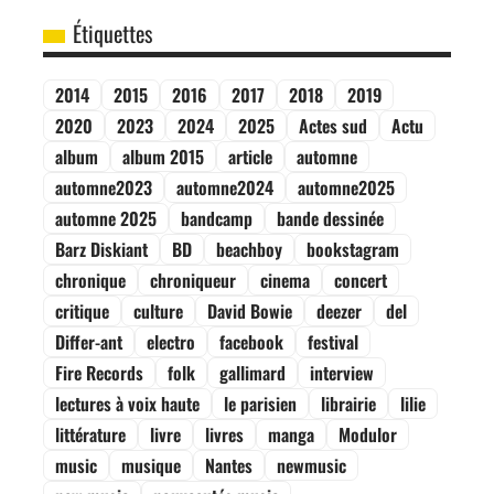
Étiquettes
2014
2015
2016
2017
2018
2019
2020
2023
2024
2025
Actes sud
Actu
album
album 2015
article
automne
automne2023
automne2024
automne2025
automne 2025
bandcamp
bande dessinée
Barz Diskiant
BD
beachboy
bookstagram
chronique
chroniqueur
cinema
concert
critique
culture
David Bowie
deezer
del
Differ-ant
electro
facebook
festival
Fire Records
folk
gallimard
interview
lectures à voix haute
le parisien
librairie
lilie
littérature
livre
livres
manga
Modulor
music
musique
Nantes
newmusic