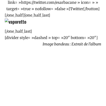
link= »https://twitter.com/esarbacane » icon= » »
target= »true » nofollow= »false »]Twitter[/button]
[/one_half][one_half_last]
[/one_half_last]
[divider style= »dashed » top= »20″ bottom= »20″]
Image bandeau : Extrait de l’album