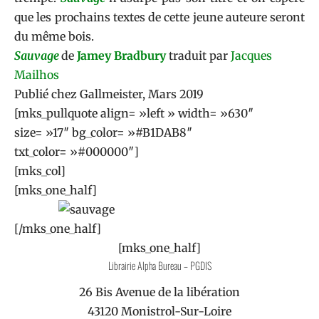
que les prochains textes de cette jeune auteure seront
du même bois.
Sauvage
de
Jamey Bradbury
traduit par
Jacques
Mailhos
Publié chez
Gallmeister
, Mars 2019
[mks_pullquote align= »left » width= »630″
size= »17″ bg_color= »#B1DAB8″
txt_color= »#000000″]
[mks_col]
[mks_one_half]
[/mks_one_half]
[mks_one_half]
Librairie Alpha Bureau – PGDIS
26 Bis Avenue de la libération
43120 Monistrol-Sur-Loire