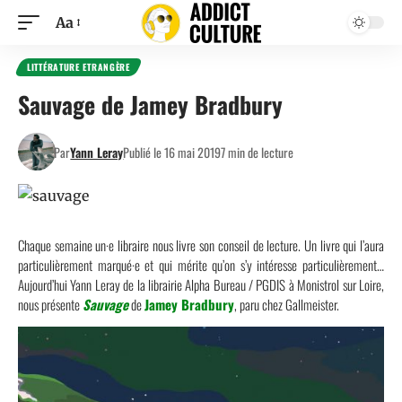
Aa
LITTÉRATURE ETRANGÈRE
Sauvage de Jamey Bradbury
Par
Yann Leray
Publié le 16 mai 2019
7 min de lecture
Chaque semaine un·e libraire nous livre son conseil de lecture. Un livre qui l’aura
particulièrement marqué·e et qui mérite qu’on s’y intéresse particulièrement…
Aujourd’hui Yann Leray de la
librairie Alpha Bureau / PGDIS
à Monistrol sur Loire,
nous présente
Sauvage
de
Jamey Bradbury
, paru chez
Gallmeister.