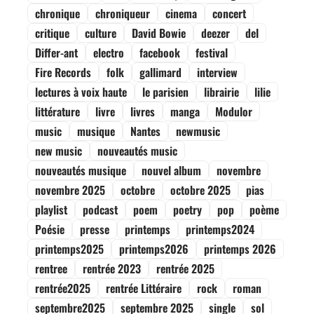
chronique
chroniqueur
cinema
concert
critique
culture
David Bowie
deezer
del
Differ-ant
electro
facebook
festival
Fire Records
folk
gallimard
interview
lectures à voix haute
le parisien
librairie
lilie
littérature
livre
livres
manga
Modulor
music
musique
Nantes
newmusic
new music
nouveautés music
nouveautés musique
nouvel album
novembre
novembre 2025
octobre
octobre 2025
pias
playlist
podcast
poem
poetry
pop
poème
Poésie
presse
printemps
printemps2024
printemps2025
printemps2026
printemps 2026
rentree
rentrée 2023
rentrée 2025
rentrée2025
rentrée Littéraire
rock
roman
septembre2025
septembre 2025
single
sol