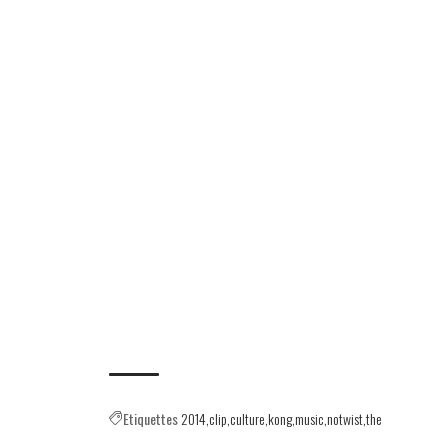
Etiquettes
2014
clip
culture
kong
music
notwist
the