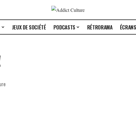
E
JEUX DE SOCIÉTÉ
PODCASTS
RÉTRORAMA
ÉCRAN
!
ure