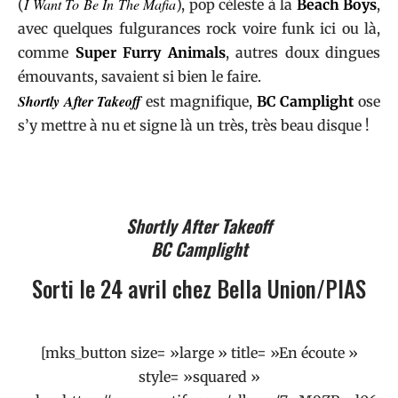
I Want To Be In The Mafia
(
), pop céleste à la
Beach Boys
,
avec quelques fulgurances rock voire funk ici ou là,
comme
Super Furry Animals
, autres doux dingues
émouvants, savaient si bien le faire.
Shortly After Takeoff
est magnifique,
BC Camplight
ose
s’y mettre à nu et signe là un très, très beau disque !
Shortly After Takeoff
BC Camplight
Sorti le 24 avril chez
Bella Union
/
PIAS
[mks_button size= »large » title= »En écoute »
style= »squared »