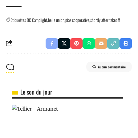
Etiquettes
BC Camplight
bella union
pias cooperative
shortly after takeoff
Aucun commentaire
Le son du jour