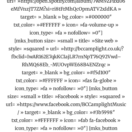
url= »https://open.spotify.com/album/7wM9ZPaxl06
eMfVnzjT7ZM?si=ri8tFrMhQcOpmATV2xIdKA »
target= »_blank » bg_color= »#000000″
txt_color= »#FFFFFF » icon= »fa-volume-up »
icon_type= »fa » nofollow= »0″]
[mks_button size= »small » title= »Site web »
style= »squared » url= »http://bccamplight.co.uk/?
fbclid=IwAR162E7qkKCIajLR7rnNpT76Q92Vwd–
RhMQ68Eb_-MUOvpWE68B4ENZrqc »
target= »_blank » bg_color= »#f5d100″
txt_color= »#FFFFFF » icon= »fas fa-globe »
icon_type= »fa » nofollow= »0″] [mks_button
size= »small » title= »Facebook » style= »squared »
url= »https://www.facebook.com/BCCamplightMusic
/ » target= »_blank » bg_color= »#3b5998″
txt_color= »#FFFFFF » icon= »fab fa-facebook »
icon_type= »fa » nofollow= »0″] [mks_button