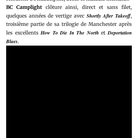
BC Camplight
clôture ainsi, direct et sans filet,
Shortly After Takeoff
quelques années de vertige avec
,
troisième partie de sa trilogie de Manchester après
How To Die In The North
Deportation
les excellents
et
Blues
.