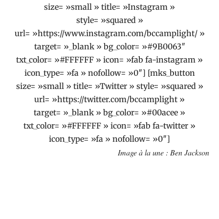
size= »small » title= »Instagram »
style= »squared »
url= »https://www.instagram.com/bccamplight/ »
target= »_blank » bg_color= »#9B0063″
txt_color= »#FFFFFF » icon= »fab fa-instagram »
icon_type= »fa » nofollow= »0″] [mks_button
size= »small » title= »Twitter » style= »squared »
url= »https://twitter.com/bccamplight »
target= »_blank » bg_color= »#00acee »
txt_color= »#FFFFFF » icon= »fab fa-twitter »
icon_type= »fa » nofollow= »0″]
Image à la une : Ben Jackson