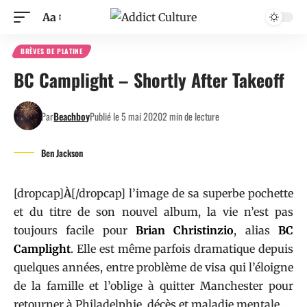
Aa
BRÈVES DE PLATINE
BC Camplight – Shortly After Takeoff
Par
Beachboy
Publié le 5 mai 2020
2 min de lecture
Ben Jackson
[dropcap]
À
[/dropcap] l’image de sa superbe pochette
et du titre de son nouvel album, la vie n’est pas
toujours facile pour
Brian Christinzio
, alias
BC
Camplight
. Elle est même parfois dramatique depuis
quelques années, entre problème de visa qui l’éloigne
de la famille et l’oblige à quitter Manchester pour
retourner à Philadelphie, décès et maladie mentale…