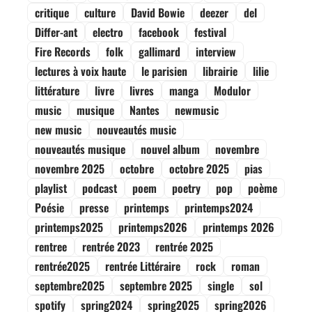
critique
culture
David Bowie
deezer
del
Differ-ant
electro
facebook
festival
Fire Records
folk
gallimard
interview
lectures à voix haute
le parisien
librairie
lilie
littérature
livre
livres
manga
Modulor
music
musique
Nantes
newmusic
new music
nouveautés music
nouveautés musique
nouvel album
novembre
novembre 2025
octobre
octobre 2025
pias
playlist
podcast
poem
poetry
pop
poème
Poésie
presse
printemps
printemps2024
printemps2025
printemps2026
printemps 2026
rentree
rentrée 2023
rentrée 2025
rentrée2025
rentrée Littéraire
rock
roman
septembre2025
septembre 2025
single
sol
spotify
spring2024
spring2025
spring2026