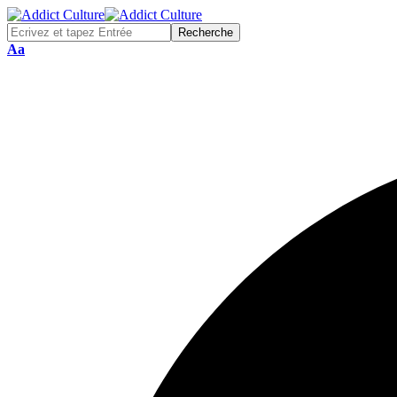
Font
Aa
Resizer