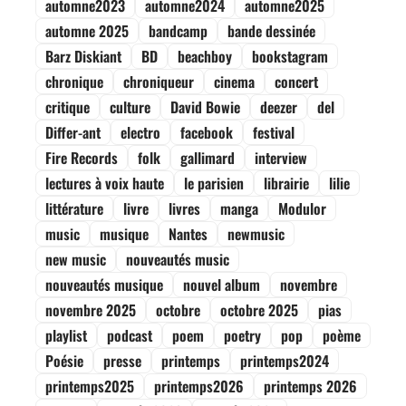
automne2023
automne2024
automne2025
automne 2025
bandcamp
bande dessinée
Barz Diskiant
BD
beachboy
bookstagram
chronique
chroniqueur
cinema
concert
critique
culture
David Bowie
deezer
del
Differ-ant
electro
facebook
festival
Fire Records
folk
gallimard
interview
lectures à voix haute
le parisien
librairie
lilie
littérature
livre
livres
manga
Modulor
music
musique
Nantes
newmusic
new music
nouveautés music
nouveautés musique
nouvel album
novembre
novembre 2025
octobre
octobre 2025
pias
playlist
podcast
poem
poetry
pop
poème
Poésie
presse
printemps
printemps2024
printemps2025
printemps2026
printemps 2026