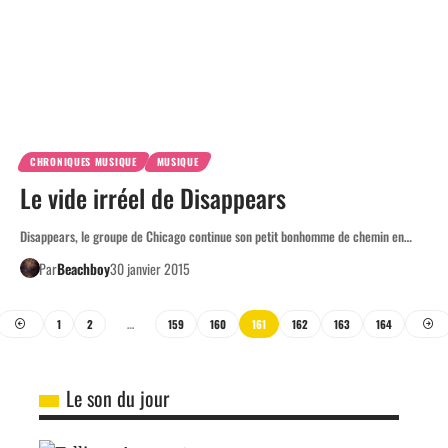
CHRONIQUES MUSIQUE
MUSIQUE
Le vide irréel de Disappears
Disappears, le groupe de Chicago continue son petit bonhomme de chemin en…
Par
Beachboy
30 janvier 2015
1
2
…
159
160
161
162
163
164
Le son du jour